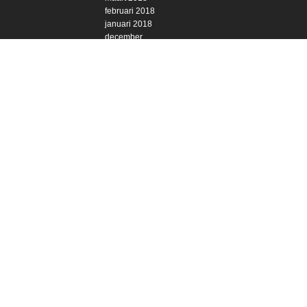
februari 2018
januari 2018
december
2017
november
2017
oktober 2017
september
2017
augustus 2017
juli 2017
juni 2017
mei 2017
april 2017
maart 2017
februari 2017
januari 2017
december
2016
november
2016
oktober 2016
september