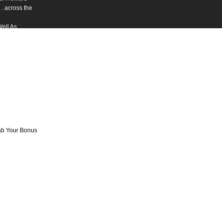
. across the
ell As
posit Bonus ·
Netherlands
ino Bieden
Real
ποιούν Μη
etriot εθνικό
bling Casino
Grab Your Bonus
iu – regiunea
Casino
icitare
Online Casino