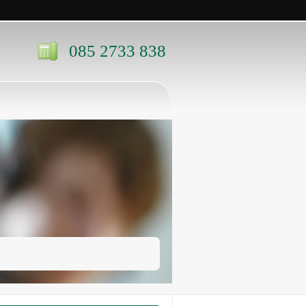
085 2733 838