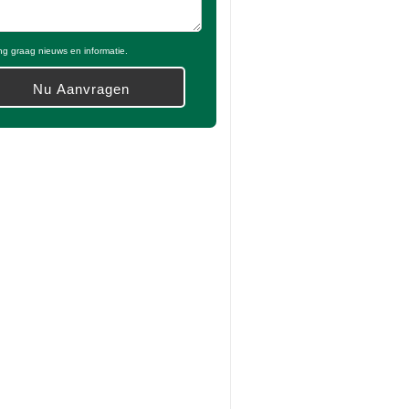
ng graag nieuws en informatie.