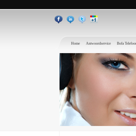
Home
Antwoordservice
Bofa Telefoo