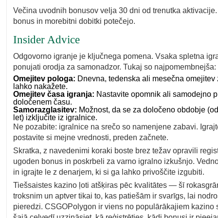
Večina uvodnih bonusov velja 30 dni od trenutka aktivacije
bonus in morebitni dobitki potečejo.
Insider Advice
Odgovorno igranje je ključnega pomena. Vsaka spletna igra
ponujati orodja za samonadzor. Tukaj so najpomembnejša:
Omejitev pologa:
Dnevna, tedenska ali mesečna omejitev 
lahko nakažete.
Omejitev časa igranja:
Nastavite opomnik ali samodejno pr
določenem času.
Samorazglasitev:
Možnost, da se za določeno obdobje (o
let) izključite iz igralnice.
Ne pozabite: igralnice na srečo so namenjene zabavi. Igraj
postavite si mejne vrednosti, preden začnete.
Skratka, z navedenimi koraki boste brez težav opravili registra
ugoden bonus in poskrbeli za varno igralno izkušnjo. Vedno
in igrajte le z denarjem, ki si ga lahko privoščite izgubiti.
Tiešsaistes kazino ļoti atšķiras pēc kvalitātes — šī rokasgrā
troksnim un aptver tikai to, kas patiešām ir svarīgs, lai nod
pieredzi. CSGOPolygon ir viens no populārākajiem kazino s
šajā ceļvedī uzzināsiet, kā reģistrēties, kādi bonusi ir pieeja