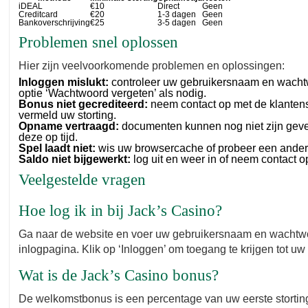
iDEAL
€10
Direct
Geen
Creditcard
€20
1-3 dagen
Geen
Bankoverschrijving
€25
3-5 dagen
Geen
Problemen snel oplossen
Hier zijn veelvoorkomende problemen en oplossingen:
Inloggen mislukt:
controleer uw gebruikersnaam en wacht
optie ‘Wachtwoord vergeten’ als nodig.
Bonus niet gecrediteerd:
neem contact op met de klanten
vermeld uw storting.
Opname vertraagd:
documenten kunnen nog niet zijn geve
deze op tijd.
Spel laadt niet:
wis uw browsercache of probeer een ander
Saldo niet bijgewerkt:
log uit en weer in of neem contact o
Veelgestelde vragen
Hoe log ik in bij Jack’s Casino?
Ga naar de website en voer uw gebruikersnaam en wachtwo
inlogpagina. Klik op ‘Inloggen’ om toegang te krijgen tot uw
Wat is de Jack’s Casino bonus?
De welkomstbonus is een percentage van uw eerste storting