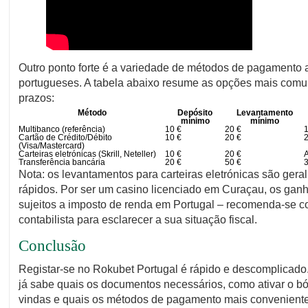
Outro ponto forte é a variedade de métodos de pagamento
portugueses. A tabela abaixo resume as opções mais comu
prazos:
Método
Depósito
Levantamento
mínimo
mínimo
Multibanco (referência)
10 €
20 €
1
Cartão de Crédito/Débito
10 €
20 €
2
(Visa/Mastercard)
Carteiras eletrónicas (Skrill, Neteller)
10 €
20 €
A
Transferência bancária
20 €
50 €
3
Nota: os levantamentos para carteiras eletrónicas são ger
rápidos. Por ser um casino licenciado em Curaçau, os gan
sujeitos a imposto de renda em Portugal – recomenda-se c
contabilista para esclarecer a sua situação fiscal.
Conclusão
Registar-se no Rokubet Portugal é rápido e descomplicado
já sabe quais os documentos necessários, como ativar o b
vindas e quais os métodos de pagamento mais convenient