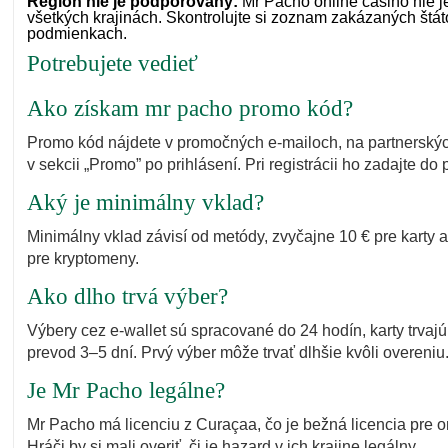
Región nie je podporovaný:
Mr Pacho online casino nie j
všetkých krajinách. Skontrolujte si zoznam zakázaných štát
podmienkach.
Potrebujete vedieť
Ako získam mr pacho promo kód?
Promo kód nájdete v promočných e-mailoch, na partnerský
v sekcii „Promo” po prihlásení. Pri registrácii ho zadajte do
Aký je minimálny vklad?
Minimálny vklad závisí od metódy, zvyčajne 10 € pre karty a
pre kryptomeny.
Ako dlho trvá výber?
Výbery cez e-wallet sú spracované do 24 hodín, karty trvaj
prevod 3–5 dní. Prvý výber môže trvať dlhšie kvôli overeniu
Je Mr Pacho legálne?
Mr Pacho má licenciu z Curaçaa, čo je bežná licencia pre o
Hráči by si mali overiť, či je hazard v ich krajine legálny.