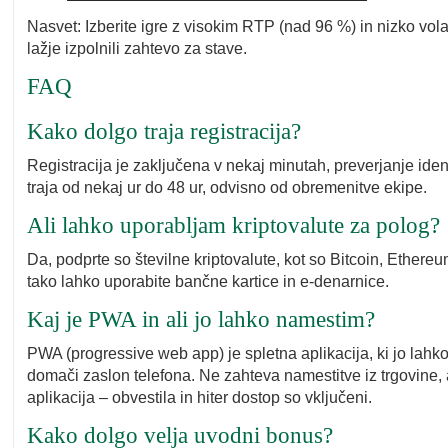
Nasvet: Izberite igre z visokim RTP (nad 96 %) in nizko vola
lažje izpolnili zahtevo za stave.
FAQ
Kako dolgo traja registracija?
Registracija je zaključena v nekaj minutah, preverjanje iden
traja od nekaj ur do 48 ur, odvisno od obremenitve ekipe.
Ali lahko uporabljam kriptovalute za polog?
Da, podprte so številne kriptovalute, kot so Bitcoin, Ether
tako lahko uporabite bančne kartice in e-denarnice.
Kaj je PWA in ali jo lahko namestim?
PWA (progressive web app) je spletna aplikacija, ki jo lahk
domači zaslon telefona. Ne zahteva namestitve iz trgovine, 
aplikacija – obvestila in hiter dostop so vključeni.
Kako dolgo velja uvodni bonus?