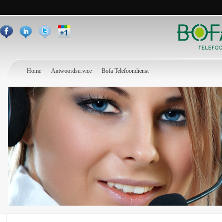
Home
Antwoordservice
Bofa Telefoondienst