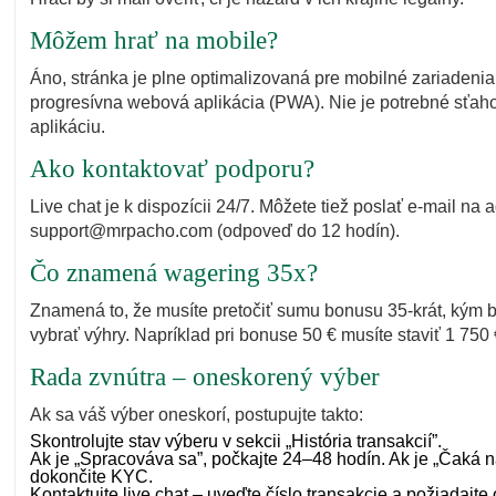
Môžem hrať na mobile?
Áno, stránka je plne optimalizovaná pre mobilné zariadenia
progresívna webová aplikácia (PWA). Nie je potrebné sťah
aplikáciu.
Ako kontaktovať podporu?
Live chat je k dispozícii 24/7. Môžete tiež poslať e-mail na 
support@mrpacho.com
(odpoveď do 12 hodín).
Čo znamená wagering 35x?
Znamená to, že musíte pretočiť sumu bonusu 35-krát, kým 
vybrať výhry. Napríklad pri bonuse 50 € musíte staviť 1 750 
Rada zvnútra – oneskorený výber
Ak sa váš výber oneskorí, postupujte takto:
Skontrolujte stav výberu v sekcii „História transakcií”.
Ak je „Spracováva sa”, počkajte 24–48 hodín. Ak je „Čaká n
dokončite KYC.
Kontaktujte live chat – uveďte číslo transakcie a požiadajt