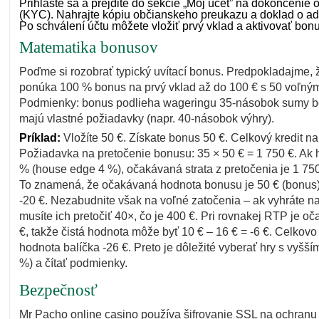
Prihláste sa a prejdite do sekcie „Môj účet” na dokončenie o
(KYC). Nahrajte kópiu občianskeho preukazu a doklad o ad
Po schválení účtu môžete vložiť prvý vklad a aktivovať bonu
Matematika bonusov
Poďme si rozobrať typický uvítací bonus. Predpokladajme,
ponúka 100 % bonus na prvý vklad až do 100 € s 50 voľným
Podmienky: bonus podlieha wageringu 35-násobok sumy bo
majú vlastné požiadavky (napr. 40-násobok výhry).
Príklad:
Vložíte 50 €. Získate bonus 50 €. Celkový kredit na
Požiadavka na pretočenie bonusu: 35 × 50 € = 1 750 €. Ak 
% (house edge 4 %), očakávaná strata z pretočenia je 1 750
To znamená, že očakávaná hodnota bonusu je 50 € (bonus) –
-20 €. Nezabudnite však na voľné zatočenia – ak vyhráte na
musíte ich pretočiť 40×, čo je 400 €. Pri rovnakej RTP je o
€, takže čistá hodnota môže byť 10 € – 16 € = -6 €. Celkov
hodnota balíčka -26 €. Preto je dôležité vyberať hry s vyšš
%) a čítať podmienky.
Bezpečnosť
Mr Pacho online casino používa šifrovanie SSL na ochranu 