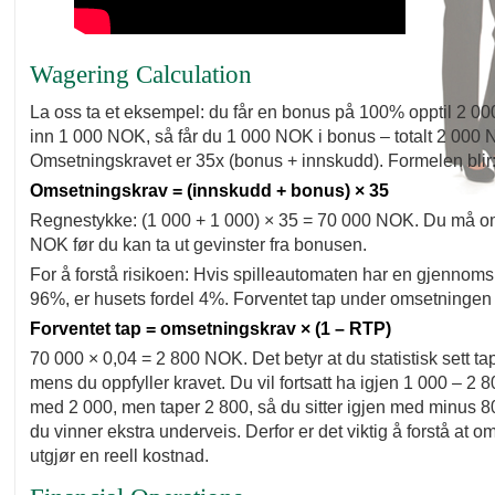
Wagering Calculation
La oss ta et eksempel: du får en bonus på 100% opptil 2 00
inn 1 000 NOK, så får du 1 000 NOK i bonus – totalt 2 000
Omsetningskravet er 35x (bonus + innskudd). Formelen blir
Omsetningskrav = (innskudd + bonus) × 35
Regnestykke: (1 000 + 1 000) × 35 = 70 000 NOK. Du må o
NOK før du kan ta ut gevinster fra bonusen.
For å forstå risikoen: Hvis spilleautomaten har en gjennoms
96%, er husets fordel 4%. Forventet tap under omsetningen b
Forventet tap = omsetningskrav × (1 – RTP)
70 000 × 0,04 = 2 800 NOK. Det betyr at du statistisk sett 
mens du oppfyller kravet. Du vil fortsatt ha igjen 1 000 – 2 8
med 2 000, men taper 2 800, så du sitter igjen med minus 
du vinner ekstra underveis. Derfor er det viktig å forstå at 
utgjør en reell kostnad.