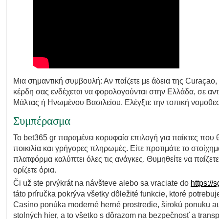
Μια σημαντική συμβουλή: Αν παίζετε με άδεια της Curaçao, 
κέρδη σας ενδέχεται να φορολογούνται στην Ελλάδα, σε αντί
Μάλτας ή Ηνωμένου Βασιλείου. Ελέγξτε την τοπική νομοθεσ
Συμπέρασμα
Το bet365 gr παραμένει κορυφαία επιλογή για παίκτες που θ
ποικιλία και γρήγορες πληρωμές. Είτε προτιμάτε το στοίχημα 
πλατφόρμα καλύπτει όλες τις ανάγκες. Θυμηθείτε να παίζετ
ορίζετε όρια.
Či už ste prvýkrát na návšteve alebo sa vraciate do
https://
táto príručka pokrýva všetky dôležité funkcie, ktoré potrebu
Casino ponúka moderné herné prostredie, širokú ponuku a
stolných hier, a to všetko s dôrazom na bezpečnosť a trans