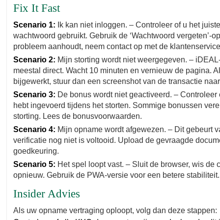
Fix It Fast
Scenario 1:
Ik kan niet inloggen. – Controleer of u het juis
wachtwoord gebruikt. Gebruik de ‘Wachtwoord vergeten’-opt
probleem aanhoudt, neem contact op met de klantenservice 
Scenario 2:
Mijn storting wordt niet weergegeven. – iDEAL-
meestal direct. Wacht 10 minuten en vernieuw de pagina. Als
bijgewerkt, stuur dan een screenshot van de transactie naar
Scenario 3:
De bonus wordt niet geactiveerd. – Controleer
hebt ingevoerd tijdens het storten. Sommige bonussen ver
storting. Lees de bonusvoorwaarden.
Scenario 4:
Mijn opname wordt afgewezen. – Dit gebeurt v
verificatie nog niet is voltooid. Upload de gevraagde docu
goedkeuring.
Scenario 5:
Het spel loopt vast. – Sluit de browser, wis de 
opnieuw. Gebruik de PWA-versie voor een betere stabiliteit.
Insider Advies
Als uw opname vertraging oploopt, volg dan deze stappen: