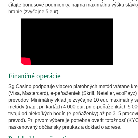
čítajte bonusové podmienky, najmä maximálnu výšku stávk
hranie (zvyčajne 5 eur).
Finančné operácie
Sg Casino podporuje viacero platobných metód vrátane kred
(Visa, Mastercard), e‑peňaženiek (Skrill, Neteller, ecoPayz
prevodov. Minimálny vklad je zvyčajne 10 eur, maximálny sa
metódy (napr. pri kartách 4 000 eur, pri e‑peňaženkách 5 00
trvajú od niekoľkých hodín (e‑peňaženky) až po 3–5 praco
prevod). Pri prvom výbere je potrebné overiť totožnosť (KYC)
naskenovaný občiansky preukaz a doklad o adrese.