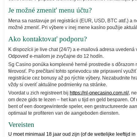
Je možné zmeniť menu účtu?
Mena sa nastavuje pri registrácii (EUR, USD, BTC atď.) a ne
možné zmeniť. Pri výbere v inej mene kasíno použije aktuál
Ako kontaktovať podporu?
K dispozícii je live chat (24/7) a e‑mailová adresa uvedená 
Odpoveď e‑mailom je zvyčajne do 12 hodín.
Sg Casino ponúka komplexné herné prostredie s dôrazom 
férovosť. Po prečítaní tohto sprievodcu ste pripravení využiť
registrácie cez bonusy až po rýchle výbery. Nezabudnite h
vždy si overiť aktuálne podmienky na stránke.
Voordat u zich registreert bij
https://nl-onecasino.com.nl/
, n
om deze gids te lezen – het kan u tijd en geld besparen. Of
bent of een doorgewinterde speler, een gestructureerde aa
optimaal te profiteren van de aangeboden diensten.
Vereisten
U moet minimaal 18 jaar oud zijn (of de wettelijke leeftijd in