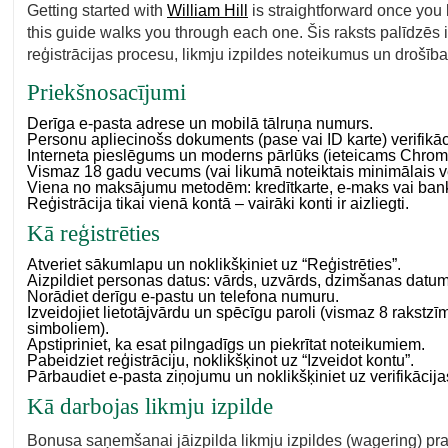
Getting started with
William Hill
is straightforward once you
this guide walks you through each one. Šis raksts palīdzēs 
reģistrācijas procesu, likmju izpildes noteikumus un drošīb
Priekšnosacījumi
Derīga e-pasta adrese un mobilā tālruņa numurs.
Personu apliecinošs dokuments (pase vai ID karte) verifikāci
Interneta pieslēgums un moderns pārlūks (ieteicams Chrome
Vismaz 18 gadu vecums (vai likumā noteiktais minimālais 
Viena no maksājumu metodēm: kredītkarte, e-maks vai bank
Reģistrācija tikai vienā kontā – vairāki konti ir aizliegti.
Kā reģistrēties
Atveriet sākumlapu un noklikšķiniet uz “Reģistrēties”.
Aizpildiet personas datus: vārds, uzvārds, dzimšanas datum
Norādiet derīgu e-pastu un telefona numuru.
Izveidojiet lietotājvārdu un spēcīgu paroli (vismaz 8 rakstz
simboliem).
Apstipriniet, ka esat pilngadīgs un piekrītat noteikumiem.
Pabeidziet reģistrāciju, noklikšķinot uz “Izveidot kontu”.
Pārbaudiet e-pasta ziņojumu un noklikšķiniet uz verifikācija
Kā darbojas likmju izpilde
Bonusa saņemšanai jāizpilda likmju izpildes (wagering) pr