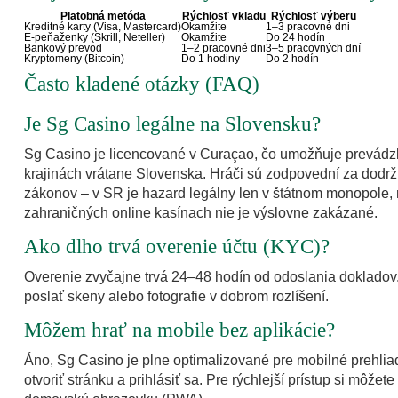
Platobná metóda
Rýchlosť vkladu
Rýchlosť výberu
Kreditné karty (Visa, Mastercard)
Okamžite
1–3 pracovné dni
E‑peňaženky (Skrill, Neteller)
Okamžite
Do 24 hodín
Bankový prevod
1–2 pracovné dni
3–5 pracovných dní
Kryptomeny (Bitcoin)
Do 1 hodiny
Do 2 hodín
Často kladené otázky (FAQ)
Je Sg Casino legálne na Slovensku?
Sg Casino je licencované v Curaçao, čo umožňuje prevád
krajinách vrátane Slovenska. Hráči sú zodpovední za dodr
zákonov – v SR je hazard legálny len v štátnom monopole, 
zahraničných online kasínach nie je výslovne zakázané.
Ako dlho trvá overenie účtu (KYC)?
Overenie zvyčajne trvá 24–48 hodín od odoslania doklado
poslať skeny alebo fotografie v dobrom rozlíšení.
Môžem hrať na mobile bez aplikácie?
Áno, Sg Casino je plne optimalizované pre mobilné prehlia
otvoriť stránku a prihlásiť sa. Pre rýchlejší prístup si môžet