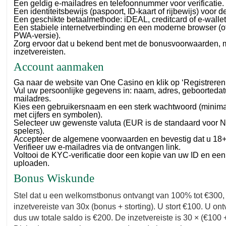
Een geldig e-mailadres en telefoonnummer voor verificatie.
Een identiteitsbewijs (paspoort, ID-kaart of rijbewijs) voor
Een geschikte betaalmethode: iDEAL, creditcard of e-wallet 
Een stabiele internetverbinding en een moderne browser (o
PWA-versie).
Zorg ervoor dat u bekend bent met de bonusvoorwaarden,
inzetvereisten.
Account aanmaken
Ga naar de website van One Casino en klik op ‘Registreren’
Vul uw persoonlijke gegevens in: naam, adres, geboorteda
mailadres.
Kies een gebruikersnaam en een sterk wachtwoord (minimaa
met cijfers en symbolen).
Selecteer uw gewenste valuta (EUR is de standaard voor 
spelers).
Accepteer de algemene voorwaarden en bevestig dat u 18+
Verifieer uw e-mailadres via de ontvangen link.
Voltooi de KYC-verificatie door een kopie van uw ID en een 
uploaden.
Bonus Wiskunde
Stel dat u een welkomstbonus ontvangt van 100% tot €300,
inzetvereiste van 30x (bonus + storting). U stort €100. U o
dus uw totale saldo is €200. De inzetvereiste is 30 × (€100 