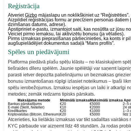
Reģistrācija
Atveriet
Gizbo
mājaslapu un noklikšķiniet uz “Reģistrēties”.
Aizpildiet reģistrācijas formu ar precīziem personas datiem 
dzimšanas datums, adrese).
Apstipriniet e-pastu, izmantojot saiti, kas nosūtīta uz jūsu no
Veiciet pirmo iemaksu, lai aktivizētu bonusu (ja vēlaties).
Pirms izmaksas pieprasīšanas pārliecinieties, ka konts ir pil
augšupielādējiet dokumentus sadaļā “Mans profils”.
Spēles un piedāvājumi
Platforma piedāvā plašu spēļu klāstu – no klasiskajiem spē
tiešraides dīleru spēlēm. Jaunie spēlētāji var saņemt laipn
parasti ietver depozīta palielinājumu un bezmaksas griezien
bonusu izmantošanas rūpīgi izlasiet noteikumus – īpaši lik
spēļu ierobežojumus. Izmaksu iespējas un laiki ir atkarīgi n
metodes; zemāk redzams tipisks pārskats.
Maksājuma metode
Minimālā izmaksa
Maksimālā izmaksa
Apst
Bankas pārskaitījums
€20
€5000
2–5 
E-maki (Skrill, Neteller)
€10
€2000
24 s
Kredītkartes
€20
€1000
1–3 
Kriptovalūtas (Bitcoin, Ethereum)
€20
€5000
līdz 
Atcerieties, ka lielākās izmaksas var tikt sadalītas vairāko
KYC pārbaude var aizņemt līdz 48 stundām. Ja rodas probl