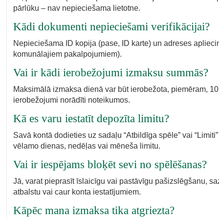
pārlūku – nav nepieciešama lietotne.
Kādi dokumenti nepieciešami verifikācijai?
Nepieciešama ID kopija (pase, ID karte) un adreses aplieci
komunālajiem pakalpojumiem).
Vai ir kādi ierobežojumi izmaksu summās?
Maksimālā izmaksa dienā var būt ierobežota, piemēram, 10 
ierobežojumi norādīti noteikumos.
Kā es varu iestatīt depozīta limitu?
Savā kontā dodieties uz sadaļu “Atbildīga spēle” vai “Limiti” 
vēlamo dienas, nedēļas vai mēneša limitu.
Vai ir iespējams bloķēt sevi no spēlēšanas?
Jā, varat pieprasīt īslaicīgu vai pastāvīgu pašizslēgšanu, saz
atbalstu vai caur konta iestatījumiem.
Kāpēc mana izmaksa tika atgriezta?