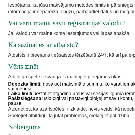
Iespējams, ka jūsu maksājumu metodes limits ir pārsniegts 
informācija ir nepareiza. Lūdzu, pārbaudiet datus un mēģinie
Vai varu mainīt savu reģistrācijas valodu?
Jā, valodu var mainīt konta iestatījumos vai lapas apakšā.
Kā sazināties ar atbalstu?
Atbalsts ir pieejams tiešsaistes tērzēšanā 24/7, kā arī pa e-p
Vērts zināt
Atbildīga spēle ir svarīga. Izmantojiet pieejamos rīkus:
Depozīta limiti:
nosakiet maksimālo summu, ko varat iemak
vai mēnesī.
Laika limiti:
iestatiet atgādinājumus vai sesijas ilguma ier
Pašizslēgšana:
īslaicīgi vai pastāvīgi bloķējiet savu kontu
pauze.
Atcerieties, ka azartspēles ir izklaide, nevis veids, kā nopel
Spēlējiet atbildīgi. Ja jūtat problēmas, meklējiet palīdzību.
Nobeigums