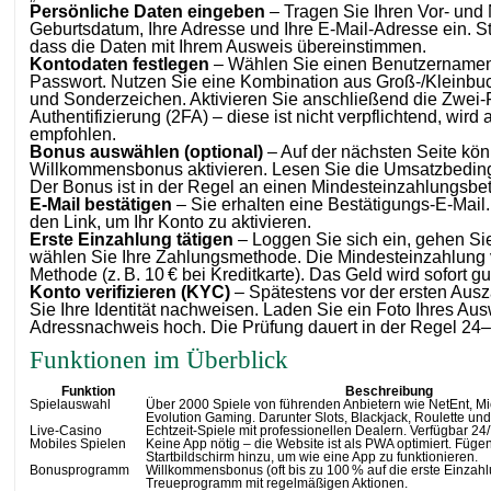
Persönliche Daten eingeben
– Tragen Sie Ihren Vor‑ und
Geburtsdatum, Ihre Adresse und Ihre E‑Mail‑Adresse ein. Ste
dass die Daten mit Ihrem Ausweis übereinstimmen.
Kontodaten festlegen
– Wählen Sie einen Benutzernamen
Passwort. Nutzen Sie eine Kombination aus Groß‑/Kleinbu
und Sonderzeichen. Aktivieren Sie anschließend die Zwei-
Authentifizierung (2FA) – diese ist nicht verpflichtend, wird
empfohlen.
Bonus auswählen (optional)
– Auf der nächsten Seite kö
Willkommensbonus aktivieren. Lesen Sie die Umsatzbeding
Der Bonus ist in der Regel an einen Mindesteinzahlungsbet
E‑Mail bestätigen
– Sie erhalten eine Bestätigungs‑E‑Mail.
den Link, um Ihr Konto zu aktivieren.
Erste Einzahlung tätigen
– Loggen Sie sich ein, gehen Si
wählen Sie Ihre Zahlungsmethode. Die Mindesteinzahlung va
Methode (z. B. 10 € bei Kreditkarte). Das Geld wird sofort g
Konto verifizieren (KYC)
– Spätestens vor der ersten Au
Sie Ihre Identität nachweisen. Laden Sie ein Foto Ihres Au
Adressnachweis hoch. Die Prüfung dauert in der Regel 24
Funktionen im Überblick
Funktion
Beschreibung
Spielauswahl
Über 2000 Spiele von führenden Anbietern wie NetEnt, M
Evolution Gaming. Darunter Slots, Blackjack, Roulette und
Live‑Casino
Echtzeit‑Spiele mit professionellen Dealern. Verfügbar 24/
Mobiles Spielen
Keine App nötig – die Website ist als PWA optimiert. Füge
Startbildschirm hinzu, um wie eine App zu funktionieren.
Bonusprogramm
Willkommensbonus (oft bis zu 100 % auf die erste Einzahlu
Treueprogramm mit regelmäßigen Aktionen.