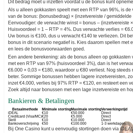
Dit bedrag moet u inzetten voordat u de bonus kunt opneme
Als u alleen gokkasten speelt met een RTP van 96%, is de
van de bonus: (bonusbedrag) × (inzetvereiste / gemiddelde i
Eenvoudiger: de verwachte winst = bonus – (inzetvereiste ×
Huisvoordeel = 1 – RTP = 4%. Dus verwachte verlies = €6.
Uw bonus is €100, dus u verwacht €140 te verliezen. Dit be
bonus in dit scenario negatief is. Kies daarom spellen me
en lees de bonusvoorwaarden goed.
Een andere berekening: als de bonus alleen op gokkasten 
met een RTP van 97% (huisvoordeel 3%), dan is het verwac
€6.000 × 0,03 = €180, waardoor u €80 verliest. Nog steeds 
beter. Sommige bonussen hebben lagere inzetvereisten, zo
inzet €4.000, verlies bij 97% RTP = €120, en resteert een ve
Zoek altijd naar bonussen met een lage inzetvereiste en h
Bankieren & Betalingen
Betaalmethode
Minimale storting
Maximale storting
Verwerkingstijd
iDEAL
€10
€50.000
Direct
Creditcard (Visa/MC)
€20
€5.000
Direct
Skrill
€10
€10.000
Direct
Bankoverschrijving
€50
€100.000
1-3 werkdagen
Bij One Casino kunt u eenvoudig stortingen doen via iDEAL