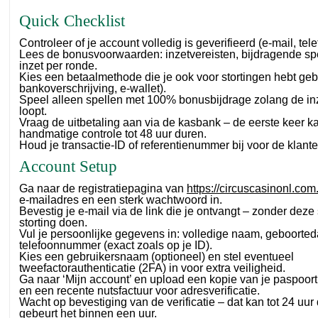
Quick Checklist
Controleer of je account volledig is geverifieerd (e-mail, tele
Lees de bonusvoorwaarden: inzetvereisten, bijdragende s
inzet per ronde.
Kies een betaalmethode die je ook voor stortingen hebt geb
bankoverschrijving, e‑wallet).
Speel alleen spellen met 100% bonusbijdrage zolang de in
loopt.
Vraag de uitbetaling aan via de kasbank – de eerste keer k
handmatige controle tot 48 uur duren.
Houd je transactie‑ID of referentienummer bij voor de klant
Account Setup
Ga naar de registratiepagina van
https://circuscasinonl.com.
e‑mailadres en een sterk wachtwoord in.
Bevestig je e‑mail via de link die je ontvangt – zonder deze
storting doen.
Vul je persoonlijke gegevens in: volledige naam, geboorte
telefoonnummer (exact zoals op je ID).
Kies een gebruikersnaam (optioneel) en stel eventueel
tweefactorauthenticatie (2FA) in voor extra veiligheid.
Ga naar ‘Mijn account’ en upload een kopie van je paspoort o
en een recente nutsfactuur voor adresverificatie.
Wacht op bevestiging van de verificatie – dat kan tot 24 uu
gebeurt het binnen een uur.