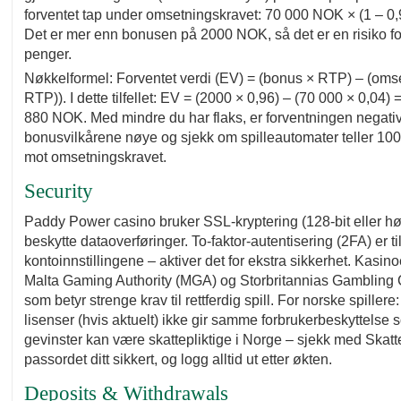
forventet tap under omsetningskravet: 70 000 NOK × (1 – 0
Det er mer enn bonusen på 2000 NOK, så det er en risiko for
penger.
Nøkkelformel: Forventet verdi (EV) = (bonus × RTP) – (omse
RTP)). I dette tilfellet: EV = (2000 × 0,96) – (70 000 × 0,04)
880 NOK. Med mindre du har flaks, er forventningen negativ.
bonusvilkårene nøye og sjekk om spilleautomater teller 100
mot omsetningskravet.
Security
Paddy Power casino bruker SSL-kryptering (128-bit eller hø
beskytte dataoverføringer. To-faktor-autentisering (2FA) er ti
kontoinnstillingene – aktiver det for ekstra sikkerhet. Kasinoe
Malta Gaming Authority (MGA) og Storbritannias Gambling
som betyr strenge krav til rettferdig spill. For norske spiller
lisenser (hvis aktuelt) ikke gir samme forbrukerbeskyttels
gevinster kan være skattepliktige i Norge – sjekk med Skatt
passordet ditt sikkert, og logg alltid ut etter økten.
Deposits & Withdrawals