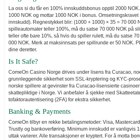
La oss si du får en 100% innskuddsbonus opptil 2000 NOK. 
1000 NOK og mottar 1000 NOK i bonus. Omsetningskravet 
innskudd). Regnestykket blir: (1000 + 1000) × 35 = 70 000
spilleautomater teller 100%, må du satse 70 000 NOK på slik
teller ofte bare 10%, så hvis du spiller rulett, må du satse 7
000 NOK. Merk at maksinnsats per spillrunde er 50 NOK. Pl
dine deretter.
Is It Safe?
ComeOn Casino Norge drives under lisens fra Curacao, no
grunnleggende sikkerhet som SSL-kryptering og KYC-prosed
norske spillere at gevinster fra Curacao-lisensierte casinoe
skattepliktige i Norge. Vi anbefaler å sjekke med Skatteetat
tofaktorautentisering (2FA) for ekstra sikkerhet.
Banking & Payments
ComeOn tilbyr en rekke betalingsmetoder: Visa, Mastercard, S
Trustly og bankoverføring. Minimum innskudd er vanligvis
uttak varierer. Alle transaksjoner er kryptert. For å motta b