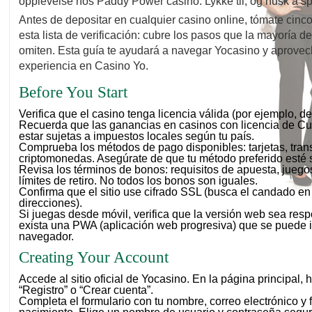
opplevelse hos Paddy Power casino. Lykke til, og husk å spi
Antes de depositar en cualquier casino online, tómate cinco
esta lista de verificación: cubre los pasos que la mayoría d
omiten. Esta guía te ayudará a navegar Yocasino y aprovec
experiencia en Casino Yo.
Before You Start
Verifica que el casino tenga licencia válida (por ejemplo, d
Recuerda que las ganancias en casinos con licencia de C
estar sujetas a impuestos locales según tu país.
Comprueba los métodos de pago disponibles: tarjetas, tran
criptomonedas. Asegúrate de que tu método preferido esté 
Revisa los términos de bonos: requisitos de apuesta, juego
límites de retiro. No todos los bonos son iguales.
Confirma que el sitio use cifrado SSL (busca el candado en 
direcciones).
Si juegas desde móvil, verifica que la versión web sea res
exista una PWA (aplicación web progresiva) que se puede i
navegador.
Creating Your Account
Accede al sitio oficial de Yocasino. En la página principal, h
“Registro” o “Crear cuenta”.
Completa el formulario con tu nombre, correo electrónico y 