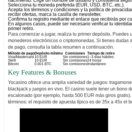
nacimiento. Elige un nombre de usuario y contraseña segur
Selecciona tu moneda preferida (EUR, USD, BTC, etc.).
Acepta los términos y condiciones y la política de privacida
recibir ofertas, marca la casilla de newsletter.
Confirma tu registro mediante el enlace que recibirás por co
En algunos casos, puede ser necesario verificar tu identid
primer retiro.
Para comenzar a jugar, realiza tu primer depósito. Puedes us
monederos electrónicos o criptomonedas. Si tienes dudas 
de pago, consulta la tabla resumen a continuación.
Método de pago
Depósito mínimo
Comisiones
Tiempo de retiro
Visa/Mastercard
10 EUR
Sin comisiones
1–3 días hábiles
Skrill
10 EUR
Sin comisiones
24 horas
Bitcoin
0.001 BTC
Sin comisiones
Instantáneo
Key Features & Bonuses
Yocasino ofrece una amplia variedad de juegos: tragamoned
blackjack y juegos en vivo. El casino suele tener un bono 
escalonado (por ejemplo, hasta 500 EUR más giros gratis).
términos: el requisito de apuesta típico es de 35x a 45x el 