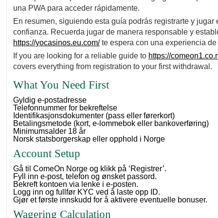
una PWA para acceder rápidamente.
En resumen, siguiendo esta guía podrás registrarte y jugar
confianza. Recuerda jugar de manera responsable y estable
https://yocasinos.eu.com/
te espera con una experiencia de
If you are looking for a reliable guide to
https://comeon1.co.
covers everything from registration to your first withdrawal.
What You Need First
Gyldig e-postadresse
Telefonnummer for bekreftelse
Identifikasjonsdokumenter (pass eller førerkort)
Betalingsmetode (kort, e-lommebok eller bankoverføring)
Minimumsalder 18 år
Norsk statsborgerskap eller opphold i Norge
Account Setup
Gå til ComeOn Norge og klikk på ‘Registrer’.
Fyll inn e-post, telefon og ønsket passord.
Bekreft kontoen via lenke i e-posten.
Logg inn og fullfør KYC ved å laste opp ID.
Gjør et første innskudd for å aktivere eventuelle bonuser.
Wagering Calculation