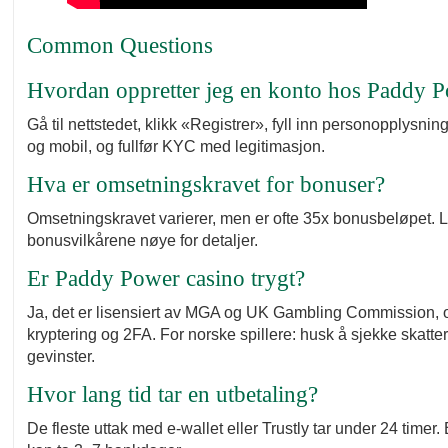
Common Questions
Hvordan oppretter jeg en konto hos Paddy P
Gå til nettstedet, klikk «Registrer», fyll inn personopplysning
og mobil, og fullfør KYC med legitimasjon.
Hva er omsetningskravet for bonuser?
Omsetningskravet varierer, men er ofte 35x bonusbeløpet. 
bonusvilkårene nøye for detaljer.
Er Paddy Power casino trygt?
Ja, det er lisensiert av MGA og UK Gambling Commission, 
kryptering og 2FA. For norske spillere: husk å sjekke skatter
gevinster.
Hvor lang tid tar en utbetaling?
De fleste uttak med e-wallet eller Trustly tar under 24 timer