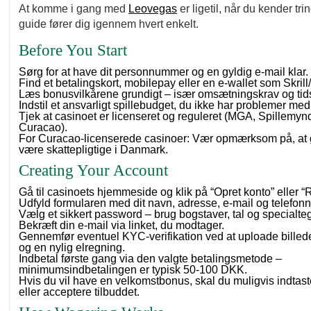
At komme i gang med
Leovegas
er ligetil, når du kender tr
guide fører dig igennem hvert enkelt.
Before You Start
Sørg for at have dit personnummer og en gyldig e-mail klar.
Find et betalingskort, mobilepay eller en e-wallet som Skrill/
Læs bonusvilkårene grundigt – især omsætningskrav og ti
Indstil et ansvarligt spillebudget, du ikke har problemer med
Tjek at casinoet er licenseret og reguleret (MGA, Spillemyn
Curacao).
For Curacao-licenserede casinoer: Vær opmærksom på, at 
være skattepligtige i Danmark.
Creating Your Account
Gå til casinoets hjemmeside og klik på “Opret konto” eller “R
Udfyld formularen med dit navn, adresse, e-mail og telefo
Vælg et sikkert password – brug bogstaver, tal og specialte
Bekræft din e-mail via linket, du modtager.
Gennemfør eventuel KYC-verifikation ved at uploade billede
og en nylig elregning.
Indbetal første gang via den valgte betalingsmetode –
minimumsindbetalingen er typisk 50-100 DKK.
Hvis du vil have en velkomstbonus, skal du muligvis indta
eller acceptere tilbuddet.