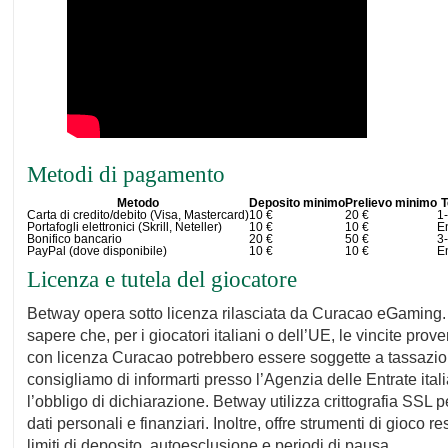
Metodi di pagamento
Metodo
Deposito minimo
Prelievo minimo
T
Carta di credito/debito (Visa, Mastercard)
10 €
20 €
1-
Portafogli elettronici (Skrill, Neteller)
10 €
10 €
E
Bonifico bancario
20 €
50 €
3-
PayPal (dove disponibile)
10 €
10 €
E
Licenza e tutela del giocatore
Betway opera sotto licenza rilasciata da Curacao eGaming.
sapere che, per i giocatori italiani o dell’UE, le vincite prov
con licenza Curacao potrebbero essere soggette a tassazion
consigliamo di informarti presso l’Agenzia delle Entrate ital
l’obbligo di dichiarazione. Betway utilizza crittografia SSL p
dati personali e finanziari. Inoltre, offre strumenti di gioco
limiti di deposito, autoesclusione e periodi di pausa.