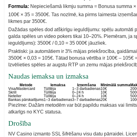
Formula:
Nepieciešamā likmju summa = Bonusa summa × Li
100€ × 35 = 3500€. Tas nozīmē, ka pirms laimesta izņemša
likmes par 3500€.
Dažādas spēles dod atšķirīgu ieguldījumu: spēļu automāti 
galda spēles un video pokers tikai 10–20%. Piemēram, ja sp
ieguldījums): 3500€ / 0,10 = 35 000€ jāuzliek.
Praktiski: ja automātiem ir 3% mājas priekšrocība, gaidām
3500€ × 0,03 = 105€. Tātad bonusa vērtība ir 100€ – 105€ =
Izvēlieties spēles ar augstu RTP un zemu mājas priekšrocī
Naudas iemaksa un izmaksa
Metode
Iemaksa
Izņemšana
Minimālā summa
Mak
Visa/Mastercard
Tūlītēja
1–3 darbadienas
10€
200
Skrill
Tūlītēja
0–24 h
10€
500
Neteller
Tūlītēja
0–24 h
10€
500
Bankas pārskaitījums
1–3 darbadienas
3–7 darbadienas
20€
100
Piezīme: Dažām metodēm var būt papildu maksas vai limits
atkarīgs no KYC statusa.
Drošība
NV Casino izmanto SSL šifrēšanu visu datu pārraidei. Licen