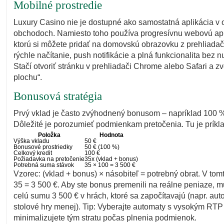
Mobilné prostredie
Luxury Casino nie je dostupné ako samostatná aplikácia v o
obchodoch. Namiesto toho používa progresívnu webovú apl
ktorú si môžete pridať na domovskú obrazovku z prehliad
rýchle načítanie, push notifikácie a plná funkcionalita bez nu
Stačí otvoriť stránku v prehliadači Chrome alebo Safari a zv
plochu“.
Bonusová stratégia
Prvý vklad je často zvýhodnený bonusom – napríklad 100 
Dôležité je porozumieť podmienkam pretočenia. Tu je príkl
Položka
Hodnota
Výška vkladu
50 €
Bonusové prostriedky
50 € (100 %)
Celkový kredit
100 €
Požiadavka na pretočenie
35x (vklad + bonus)
Potrebná suma stávok
35 × 100 = 3 500 €
Vzorec: (vklad + bonus) × násobiteľ = potrebný obrat. V tom
35 = 3 500 €. Aby ste bonus premenili na reálne peniaze, mu
celú sumu 3 500 € v hrách, ktoré sa započítavajú (napr. au
stolové hry menej). Tip: Vyberajte automaty s vysokým RTP
minimalizujete tým stratu počas plnenia podmienok.