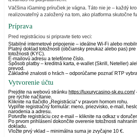
Väčšina iGaming príručiek je vágna. Táto nie je – každý krok
realizovateľný a založený na tom, ako platforma skutočne f
Príprava
Pred registráciou si pripravte tieto veci:
Stabilné internetové pripojenie – ideálne Wi-Fi alebo mobi
Platný doklad totožnosti (občiansky preukaz alebo pas) pre
totožnosti (KYC).
E-mailovú adresu a telefónne číslo.
Spôsob platby – kreditná karta, e-wallet (Skrill, Neteller) a
prevod.
Základné znalosti o hrách – odporúčame poznať RTP vybr
Vytvorenie účtu
Prejdite na webovú stránku
https://luxurycasino-sk.eu.com/
pre rýchle načítanie.
Kliknite na tlačidlo „Registrácia“ v pravom hornom rohu.
Vyplňte registračný formulár: meno, priezvisko, e-mail, hesl
narodenia a adresu.
Potvrďte registráciu cez e-mail – kliknite na odkaz v doruče
Po prvom prihlásení dokončite overenie totožnosti nahraním
dokladu.
Vložte prvý vklad – minimálna suma je zvyčajne 10 €.