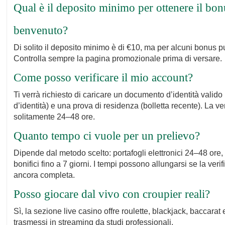
Qual è il deposito minimo per ottenere il bon
benvenuto?
Di solito il deposito minimo è di €10, ma per alcuni bonus p
Controlla sempre la pagina promozionale prima di versare.
Come posso verificare il mio account?
Ti verrà richiesto di caricare un documento d’identità valido
d’identità) e una prova di residenza (bolletta recente). La ver
solitamente 24–48 ore.
Quanto tempo ci vuole per un prelievo?
Dipende dal metodo scelto: portafogli elettronici 24–48 ore, 
bonifici fino a 7 giorni. I tempi possono allungarsi se la ver
ancora completa.
Posso giocare dal vivo con croupier reali?
Sì, la sezione live casino offre roulette, blackjack, baccarat
trasmessi in streaming da studi professionali.