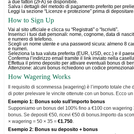
a due fattori (2FA) se disponibile.
Salva i dettagli del metodo di pagamento preferito per preliev
Leggi la sezione “Licenze e protezione” prima di depositare
How to Sign Up
Vai al sito ufficiale e clicca su “Registrati” o “Iscriviti”.
Inserisci i tuoi dati personali: nome, cognome, data di nascit
e numero di telefono.
Scegli un nome utente e una password sicura: almeno 8 carat
e numeri.
Seleziona la tua valuta preferita (EUR, USD, ecc.) e il paes
Conferma l’indirizzo email tramite il link inviato nella casell
Effettua il primo deposito per attivare eventuali bonus di be
Attenzione: alcuni bonus richiedono un codice promozional
How Wagering Works
Il requisito di scommessa (wagering) è l’importo totale che 
di poter prelevare le vincite ottenute con un bonus. Ecco un 
Esempio 1: Bonus solo sull’importo bonus
Supponiamo un bonus del 100% fino a €100 con wagering 3
bonus. Se depositi €50, ricevi €50 di bonus.Importo da sc
× wagering = 50 × 35 =
€1.750
.
Esempio 2: Bonus su deposito + bonus