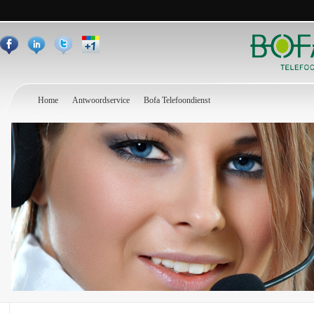
Home
Antwoordservice
Bofa Telefoondienst