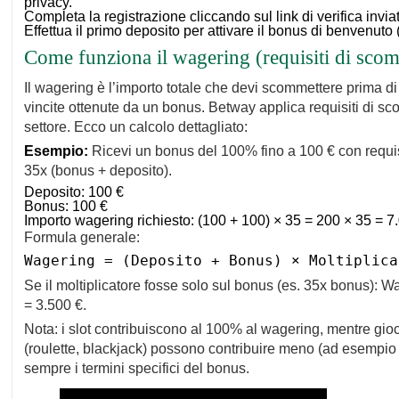
privacy.
Completa la registrazione cliccando sul link di verifica invia
Effettua il primo deposito per attivare il bonus di benvenuto 
Come funziona il wagering (requisiti di sco
Il wagering è l’importo totale che devi scommettere prima di
vincite ottenute da un bonus. Betway applica requisiti di sc
settore. Ecco un calcolo dettagliato:
Esempio:
Ricevi un bonus del 100% fino a 100 € con requ
35x (bonus + deposito).
Deposito: 100 €
Bonus: 100 €
Importo wagering richiesto: (100 + 100) × 35 = 200 × 35 = 7
Formula generale:
Wagering = (Deposito + Bonus) × Moltiplica
Se il moltiplicatore fosse solo sul bonus (es. 35x bonus): 
= 3.500 €.
Nota: i slot contribuiscono al 100% al wagering, mentre gioc
(roulette, blackjack) possono contribuire meno (ad esempi
sempre i termini specifici del bonus.