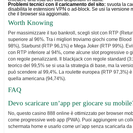
Problemi tecnici con il caricamento del sito:
svuota la ca
disabilita le estensioni VPN o ad-block. Se usi la versione m
che il browser sia aggiornato.
Worth Knowing
Per massimizzare il tuo bankroll, scegli slot con RTP (Retur
superiore al 96%. Tra i migliori troviamo giochi come Bloo
98%), Starburst (RTP 96,1%) e Mega Joker (RTP 99%). Evit
con RTP inferiore al 94%, come alcune slot progressive o g
con regole penalizzanti. Il blackjack con regole standard (
teorico del 99,5% se si usa la strategia di base, ma la versi
può scendere al 99,4%. La roulette europea (RTP 97,3%) è p
quella americana (94,74%).
FAQ
Devo scaricare un’app per giocare su mobile
No, questo casino 888 online è ottimizzato per browser mobi
come progressive web app (PWA). Puoi aggiungere un coll
schermata home e usarlo come un’app senza scaricarla da st