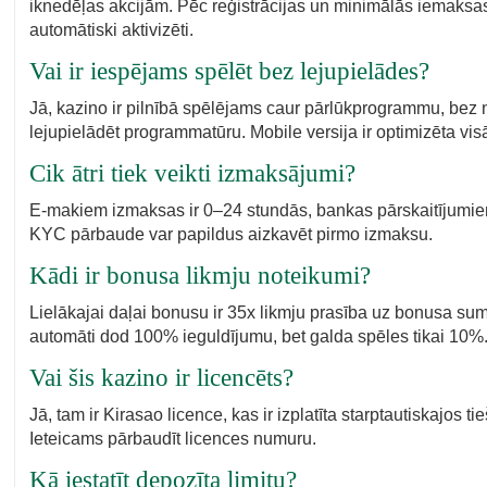
iknedēļas akcijām. Pēc reģistrācijas un minimālās iemaksas 
automātiski aktivizēti.
Vai ir iespējams spēlēt bez lejupielādes?
Jā, kazino ir pilnībā spēlējams caur pārlūkprogrammu, bez
lejupielādēt programmatūru. Mobile versija ir optimizēta vis
Cik ātri tiek veikti izmaksājumi?
E-makiem izmaksas ir 0–24 stundās, bankas pārskaitījumi
KYC pārbaude var papildus aizkavēt pirmo izmaksu.
Kādi ir bonusa likmju noteikumi?
Lielākajai daļai bonusu ir 35x likmju prasība uz bonusa s
automāti dod 100% ieguldījumu, bet galda spēles tikai 10%
Vai šis kazino ir licencēts?
Jā, tam ir Kirasao licence, kas ir izplatīta starptautiskajos ti
Ieteicams pārbaudīt licences numuru.
Kā iestatīt depozīta limitu?