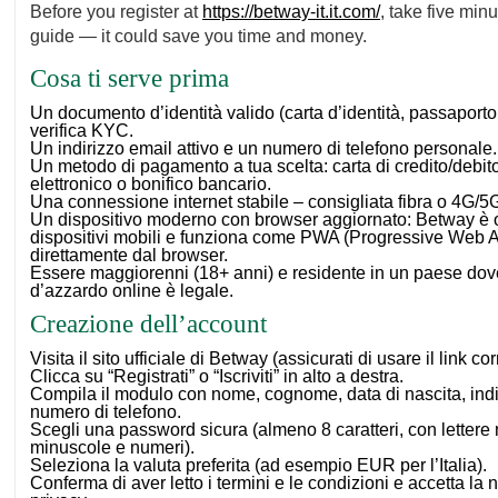
Before you register at
https://betway-it.it.com/
, take five minu
guide — it could save you time and money.
Cosa ti serve prima
Un documento d’identità valido (carta d’identità, passaporto
verifica KYC.
Un indirizzo email attivo e un numero di telefono personale.
Un metodo di pagamento a tua scelta: carta di credito/debito
elettronico o bonifico bancario.
Una connessione internet stabile – consigliata fibra o 4G/5
Un dispositivo moderno con browser aggiornato: Betway è o
dispositivi mobili e funziona come PWA (Progressive Web A
direttamente dal browser.
Essere maggiorenni (18+ anni) e residente in un paese dove
d’azzardo online è legale.
Creazione dell’account
Visita il sito ufficiale di Betway (assicurati di usare il link cor
Clicca su “Registrati” o “Iscriviti” in alto a destra.
Compila il modulo con nome, cognome, data di nascita, indi
numero di telefono.
Scegli una password sicura (almeno 8 caratteri, con lettere
minuscole e numeri).
Seleziona la valuta preferita (ad esempio EUR per l’Italia).
Conferma di aver letto i termini e le condizioni e accetta la 