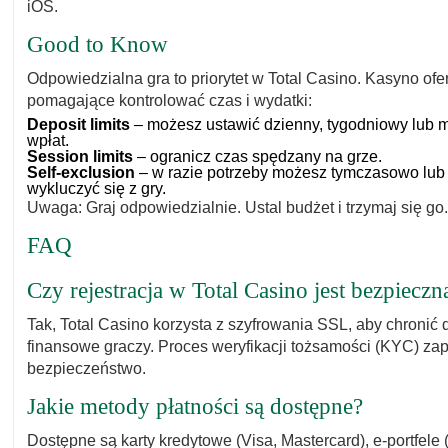
iOS.
Good to Know
Odpowiedzialna gra to priorytet w Total Casino. Kasyno ofe
pomagające kontrolować czas i wydatki:
Deposit limits
– możesz ustawić dzienny, tygodniowy lub mi
wpłat.
Session limits
– ogranicz czas spędzany na grze.
Self-exclusion
– w razie potrzeby możesz tymczasowo lub 
wykluczyć się z gry.
Uwaga: Graj odpowiedzialnie. Ustal budżet i trzymaj się go.
FAQ
Czy rejestracja w Total Casino jest bezpieczn
Tak, Total Casino korzysta z szyfrowania SSL, aby chronić
finansowe graczy. Proces weryfikacji tożsamości (KYC) z
bezpieczeństwo.
Jakie metody płatności są dostępne?
Dostępne są karty kredytowe (Visa, Mastercard), e-portfele (S