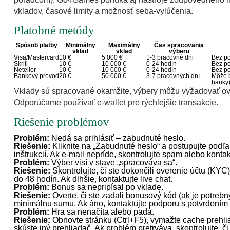
vkladov, časové limity a možnosť seba-vylúčenia.
Platobné metódy
Spôsob platby
Minimálny
Maximálny
Čas spracovania
vklad
vklad
výberu
Visa/Mastercard
10 €
5 000 €
1-3 pracovné dni
Bez po
Skrill
10 €
10 000 €
0-24 hodín
Bez po
Neteller
10 €
10 000 €
0-24 hodín
Bez po
Bankový prevod
20 €
50 000 €
3-7 pracovných dní
Môže b
banky
Vklady sú spracované okamžite, výbery môžu vyžadovať ove
Odporúčame používať e-wallet pre rýchlejšie transakcie.
Riešenie problémov
Problém:
Nedá sa prihlásiť – zabudnuté heslo.
Riešenie:
Kliknite na „Zabudnuté heslo“ a postupujte podľ
inštrukcií. Ak e-mail nepríde, skontrolujte spam alebo konta
Problém:
Výber visí v stave „spracováva sa“.
Riešenie:
Skontrolujte, či ste dokončili overenie účtu (KYC).
do 48 hodín. Ak dlhšie, kontaktujte live chat.
Problém:
Bonus sa nepripísal po vklade.
Riešenie:
Overte, či ste zadali bonusový kód (ak je potrebný
minimálnu sumu. Ak áno, kontaktujte podporu s potvrdením 
Problém:
Hra sa nenačíta alebo padá.
Riešenie:
Obnovte stránku (Ctrl+F5), vymažte cache prehl
skúste iný prehliadač. Ak problém pretrváva, skontrolujte, č