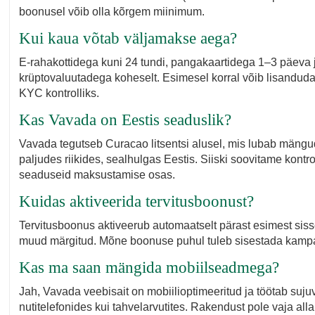
boonusel võib olla kõrgem miinimum.
Kui kaua võtab väljamakse aega?
E-rahakottidega kuni 24 tundi, pangakaartidega 1–3 päeva 
krüptovaluutadega koheselt. Esimesel korral võib lisanduda
KYC kontrolliks.
Kas Vavada on Eestis seaduslik?
Vavada tegutseb Curacao litsentsi alusel, mis lubab mäng
paljudes riikides, sealhulgas Eestis. Siiski soovitame kontro
seaduseid maksustamise osas.
Kuidas aktiveerida tervitusboonust?
Tervitusboonus aktiveerub automaatselt pärast esimest siss
muud märgitud. Mõne boonuse puhul tuleb sisestada kamp
Kas ma saan mängida mobiilseadmega?
Jah, Vavada veebisait on mobiilioptimeeritud ja töötab sujuva
nutitelefonides kui tahvelarvutites. Rakendust pole vaja alla