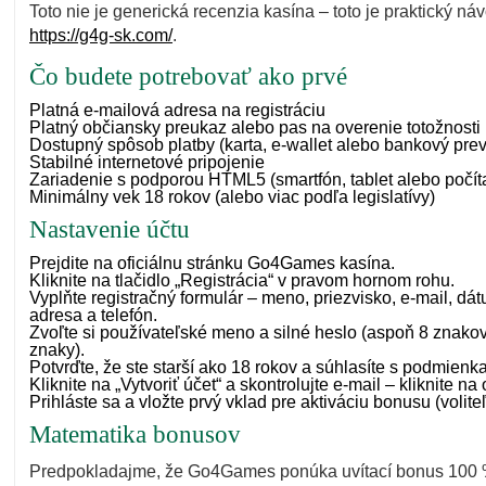
Toto nie je generická recenzia kasína – toto je praktický ná
https://g4g-sk.com/
.
Čo budete potrebovať ako prvé
Platná e-mailová adresa na registráciu
Platný občiansky preukaz alebo pas na overenie totožnosti
Dostupný spôsob platby (karta, e-wallet alebo bankový pre
Stabilné internetové pripojenie
Zariadenie s podporou HTML5 (smartfón, tablet alebo počít
Minimálny vek 18 rokov (alebo viac podľa legislatívy)
Nastavenie účtu
Prejdite na oficiálnu stránku Go4Games kasína.
Kliknite na tlačidlo „Registrácia“ v pravom hornom rohu.
Vyplňte registračný formulár – meno, priezvisko, e-mail, dá
adresa a telefón.
Zvoľte si používateľské meno a silné heslo (aspoň 8 znakov,
znaky).
Potvrďte, že ste starší ako 18 rokov a súhlasíte s podmienk
Kliknite na „Vytvoriť účet“ a skontrolujte e-mail – kliknite n
Prihláste sa a vložte prvý vklad pre aktiváciu bonusu (volite
Matematika bonusov
Predpokladajme, že Go4Games ponúka uvítací bonus 100 