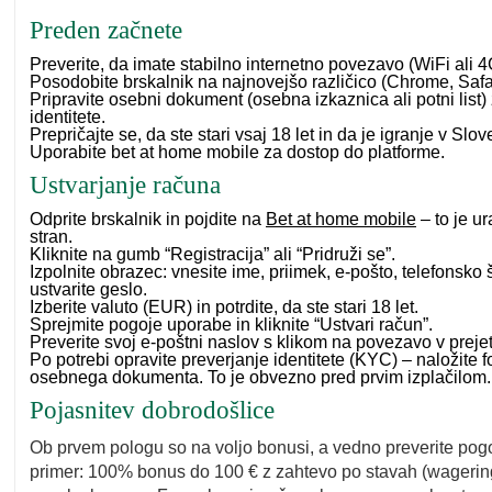
Preden začnete
Preverite, da imate stabilno internetno povezavo (WiFi ali 4
Posodobite brskalnik na najnovejšo različico (Chrome, Safari
Pripravite osebni dokument (osebna izkaznica ali potni list)
identitete.
Prepričajte se, da ste stari vsaj 18 let in da je igranje v Slov
Uporabite bet at home mobile za dostop do platforme.
Ustvarjanje računa
Odprite brskalnik in pojdite na
Bet at home mobile
– to je u
stran.
Kliknite na gumb “Registracija” ali “Pridruži se”.
Izpolnite obrazec: vnesite ime, priimek, e-pošto, telefonsko š
ustvarite geslo.
Izberite valuto (EUR) in potrdite, da ste stari 18 let.
Sprejmite pogoje uporabe in kliknite “Ustvari račun”.
Preverite svoj e-poštni naslov s klikom na povezavo v preje
Po potrebi opravite preverjanje identitete (KYC) – naložite fo
osebnega dokumenta. To je obvezno pred prvim izplačilom.
Pojasnitev dobrodošlice
Ob prvem pologu so na voljo bonusi, a vedno preverite pogo
primer: 100% bonus do 100 € z zahtevo po stavah (wagerin