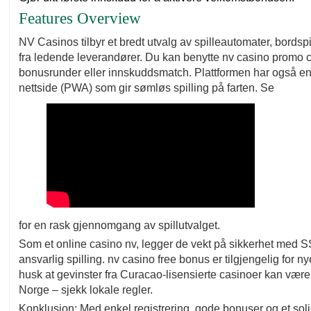
Features Overview
NV Casinos tilbyr et bredt utvalg av spilleautomater, bordspi
fra ledende leverandører. Du kan benytte nv casino promo co
bonusrunder eller innskuddsmatch. Plattformen har også en
nettside (PWA) som gir sømløs spilling på farten. Se
for en rask gjennomgang av spillutvalget.
Som et online casino nv, legger de vekt på sikkerhet med S
ansvarlig spilling. nv casino free bonus er tilgjengelig for n
husk at gevinster fra Curacao-lisensierte casinoer kan være 
Norge – sjekk lokale regler.
Konklusjon: Med enkel registrering, gode bonuser og et solid 