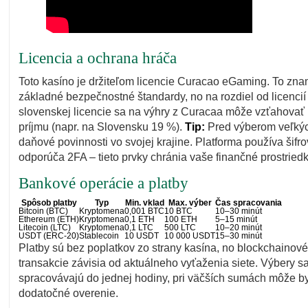
Licencia a ochrana hráča
Toto kasíno je držiteľom licencie Curacao eGaming. To zna
základné bezpečnostné štandardy, no na rozdiel od licenci
slovenskej licencie sa na výhry z Curacaa môže vzťahovať
príjmu (napr. na Slovensku 19 %).
Tip:
Pred výberom veľkýc
daňové povinnosti vo svojej krajine. Platforma používa šifr
odporúča 2FA – tieto prvky chránia vaše finančné prostriedk
Bankové operácie a platby
Spôsob platby
Typ
Min. vklad
Max. výber
Čas spracovania
Bitcoin (BTC)
Kryptomena
0,001 BTC
10 BTC
10–30 minút
Ethereum (ETH)
Kryptomena
0,1 ETH
100 ETH
5–15 minút
Litecoin (LTC)
Kryptomena
0,1 LTC
500 LTC
10–20 minút
USDT (ERC‑20)
Stablecoin
10 USDT
10 000 USDT
15–30 minút
Platby sú bez poplatkov zo strany kasína, no blockchainové
transakcie závisia od aktuálneho vyťaženia siete. Výbery s
spracovávajú do jednej hodiny, pri väčších sumách môže b
dodatočné overenie.