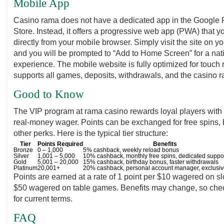
Mobile App
Casino rama does not have a dedicated app in the Google 
Store. Instead, it offers a progressive web app (PWA) that 
directly from your mobile browser. Simply visit the site on yo
and you will be prompted to “Add to Home Screen” for a nati
experience. The mobile website is fully optimized for touch 
supports all games, deposits, withdrawals, and the casino 
Good to Know
The VIP program at rama casino rewards loyal players with 
real‑money wager. Points can be exchanged for free spins, 
other perks. Here is the typical tier structure:
Tier
Points Required
Benefits
Bronze
0 – 1,000
5% cashback, weekly reload bonus
Silver
1,001 – 5,000
10% cashback, monthly free spins, dedicated suppo
Gold
5,001 – 20,000
15% cashback, birthday bonus, faster withdrawals
Platinum
20,001+
20% cashback, personal account manager, exclusiv
Points are earned at a rate of 1 point per $10 wagered on sl
$50 wagered on table games. Benefits may change, so chec
for current terms.
FAQ