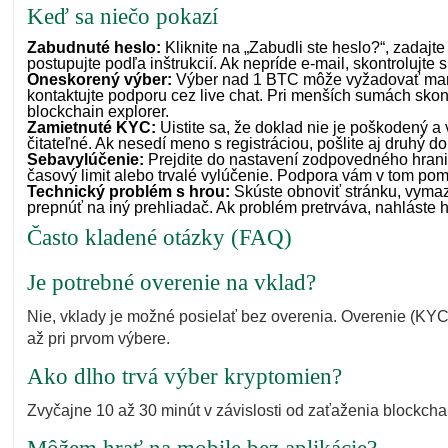
Keď sa niečo pokazí
Zabudnuté heslo:
Kliknite na „Zabudli ste heslo?“, zadajte
postupujte podľa inštrukcií. Ak nepríde e‑mail, skontrolujte 
Oneskorený výber:
Výber nad 1 BTC môže vyžadovať man
kontaktujte podporu cez live chat. Pri menších sumách skont
blockchain explorer.
Zamietnuté KYC:
Uistite sa, že doklad nie je poškodený a
čitateľné. Ak nesedí meno s registráciou, pošlite aj druhý do
Sebavylúčenie:
Prejdite do nastavení zodpovedného hrania
časový limit alebo trvalé vylúčenie. Podpora vám v tom po
Technický problém s hrou:
Skúste obnoviť stránku, vyma
prepnúť na iný prehliadač. Ak problém pretrváva, nahláste h
Často kladené otázky (FAQ)
Je potrebné overenie na vklad?
Nie, vklady je možné posielať bez overenia. Overenie (KY
až pri prvom výbere.
Ako dlho trvá výber kryptomien?
Zvyčajne 10 až 30 minút v závislosti od zaťaženia blockcha