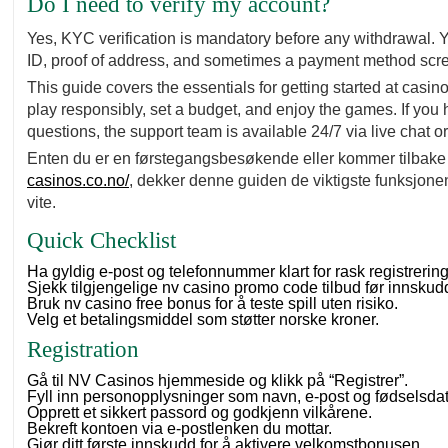
Do I need to verify my account?
Yes, KYC verification is mandatory before any withdrawal. 
ID, proof of address, and sometimes a payment method scr
This guide covers the essentials for getting started at casi
play responsibly, set a budget, and enjoy the games. If you 
questions, the support team is available 24/7 via live chat or
Enten du er en førstegangsbesøkende eller kommer tilbake 
casinos.co.no/
, dekker denne guiden de viktigste funksjone
vite.
Quick Checklist
Ha gyldig e-post og telefonnummer klart for rask registrering
Sjekk tilgjengelige nv casino promo code tilbud før innskud
Bruk nv casino free bonus for å teste spill uten risiko.
Velg et betalingsmiddel som støtter norske kroner.
Registration
Gå til NV Casinos hjemmeside og klikk på “Registrer”.
Fyll inn personopplysninger som navn, e-post og fødselsdat
Opprett et sikkert passord og godkjenn vilkårene.
Bekreft kontoen via e-postlenken du mottar.
Gjør ditt første innskudd for å aktivere velkomstbonusen.