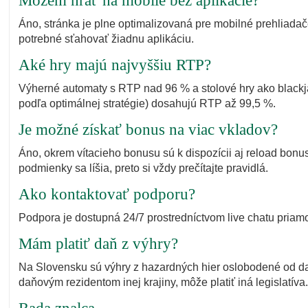
Môžem hrať na mobile bez aplikácie?
Áno, stránka je plne optimalizovaná pre mobilné prehliadače
potrebné sťahovať žiadnu aplikáciu.
Aké hry majú najvyššiu RTP?
Výherné automaty s RTP nad 96 % a stolové hry ako blackj
podľa optimálnej stratégie) dosahujú RTP až 99,5 %.
Je možné získať bonus na viac vkladov?
Áno, okrem vítacieho bonusu sú k dispozícii aj reload bon
podmienky sa líšia, preto si vždy prečítajte pravidlá.
Ako kontaktovať podporu?
Podpora je dostupná 24/7 prostredníctvom live chatu priamo
Mám platiť daň z výhry?
Na Slovensku sú výhry z hazardných hier oslobodené od da
daňovým rezidentom inej krajiny, môže platiť iná legislatíva.