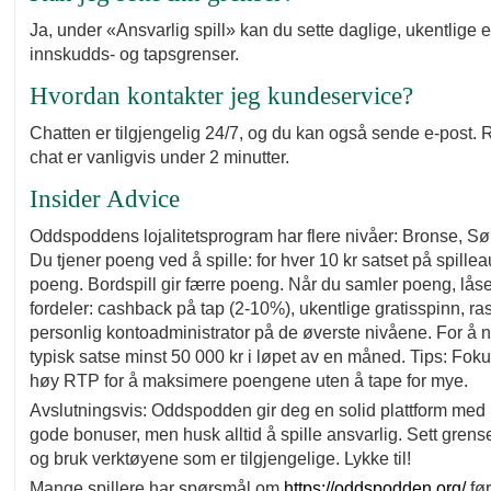
Ja, under «Ansvarlig spill» kan du sette daglige, ukentlige 
innskudds- og tapsgrenser.
Hvordan kontakter jeg kundeservice?
Chatten er tilgjengelig 24/7, og du kan også sende e-post. 
chat er vanligvis under 2 minutter.
Insider Advice
Oddspoddens lojalitetsprogram har flere nivåer: Bronse, Søl
Du tjener poeng ved å spille: for hver 10 kr satset på spille
poeng. Bordspill gir færre poeng. Når du samler poeng, lås
fordeler: cashback på tap (2-10%), ukentlige gratisspinn, ra
personlig kontoadministrator på de øverste nivåene. For å 
typisk satse minst 50 000 kr i løpet av en måned. Tips: Foku
høy RTP for å maksimere poengene uten å tape for mye.
Avslutningsvis: Oddspodden gir deg en solid plattform med
gode bonuser, men husk alltid å spille ansvarlig. Sett grens
og bruk verktøyene som er tilgjengelige. Lykke til!
Mange spillere har spørsmål om
https://oddspodden.org/
før