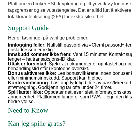
Plattformen bruker SSL-kryptering og tilbyr verktøy for inns
tapsgrenser og selvutestengelse. Det er alltid lurt å aktivere
tofaktorautentisering (2FA) for ekstra sikkerhet.
Support Guide
Her er løsninger på vanlige problemer:
Innlogging feiler:
Nullstill passord via «Glemt passord»-len
postadressen er riktig.
Innskudd kommer ikke frem:
Vent 15 minutter. Kontakt sup
lenger – ha transaksjons-ID klar.
Uttak er forsinket:
Sjekk at dokumenter er opplastet og god
behandlingstid står i kontoens oversikt.
Bonus aktiveres ikke:
Les bonusvilkårene: noen bonuser 
eller minimumsinnskudd. Support kan hjelpe.
Konto verifisering:
Last opp tydelig bilde av pass/førerkort
strømregning. Godkjenning tar ofte under 24 timer.
Spill laster ikke:
Oppdater nettleser, slett informasjonskapsl
annen enhet. Plattformen fungerer som PWA – legg den til s
bedre ytelse.
Need to Know
Kan jeg spille gratis?