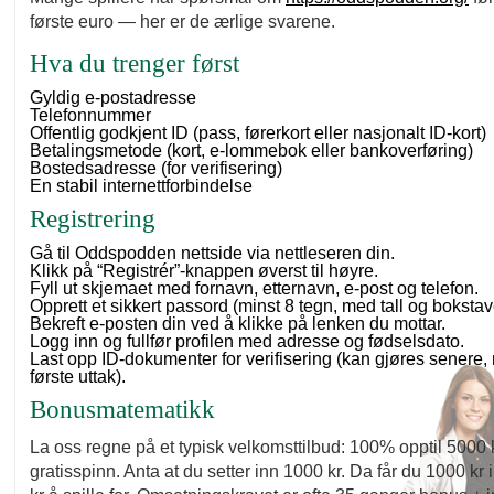
første euro — her er de ærlige svarene.
Hva du trenger først
Gyldig e-postadresse
Telefonnummer
Offentlig godkjent ID (pass, førerkort eller nasjonalt ID-kort)
Betalingsmetode (kort, e-lommebok eller bankoverføring)
Bostedsadresse (for verifisering)
En stabil internettforbindelse
Registrering
Gå til Oddspodden nettside via nettleseren din.
Klikk på “Registrér”-knappen øverst til høyre.
Fyll ut skjemaet med fornavn, etternavn, e-post og telefon.
Opprett et sikkert passord (minst 8 tegn, med tall og bokstav
Bekreft e-posten din ved å klikke på lenken du mottar.
Logg inn og fullfør profilen med adresse og fødselsdato.
Last opp ID-dokumenter for verifisering (kan gjøres senere,
første uttak).
Bonusmatematikk
La oss regne på et typisk velkomsttilbud: 100% opptil 5000 
gratisspinn. Anta at du setter inn 1000 kr. Da får du 1000 kr 