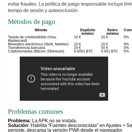
evitar fraudes. La política de juego responsable incluye lími
tiempo de sesión y autoexclusión.
Métodos de pago
Método
Depósito
Retiro
Comi
mínimo
mínimo
Tarjeta de crédito/débito (Visa,
10 €
20 €
0%
Mastercard)
Monedero electrónico (Skrill, Neteller)
10 €
20 €
0%
Transferencia bancaria
20 €
50 €
0%
Criptomonedas (Bitcoin, Ethereum)
0.0001 BTC
0.001 BTC
0%
Problemas comunes
Problema:
La APK no se instala.
Solución:
Habilita “Fuentes desconocidas” en Ajustes > Se
persiste, descarga la versión PWA desde el navegador.