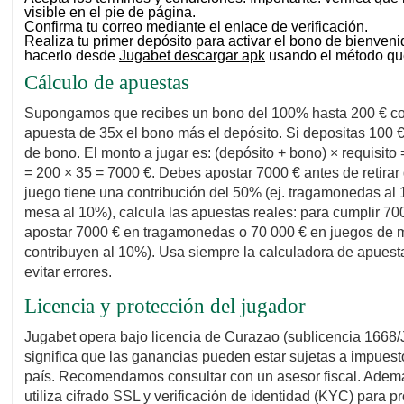
visible en el pie de página.
Confirma tu correo mediante el enlace de verificación.
Realiza tu primer depósito para activar el bono de bienven
hacerlo desde
Jugabet descargar apk
usando el método que
Cálculo de apuestas
Supongamos que recibes un bono del 100% hasta 200 € con
apuesta de 35x el bono más el depósito. Si depositas 100 €
de bono. El monto a jugar es: (depósito + bono) × requisito 
= 200 × 35 = 7000 €. Debes apostar 7000 € antes de retirar 
juego tiene una contribución del 50% (ej. tragamonedas al
mesa al 10%), calcula las apuestas reales: para cumplir 70
apostar 7000 € en tragamonedas o 70 000 € en juegos de m
contribuyen al 10%). Usa siempre la calculadora de apuest
evitar errores.
Licencia y protección del jugador
Jugabet opera bajo licencia de Curazao (sublicencia 1668/
significa que las ganancias pueden estar sujetas a impuest
país. Recomendamos consultar con un asesor fiscal. Ademá
utiliza cifrado SSL y verificación de identidad (KYC) para pr