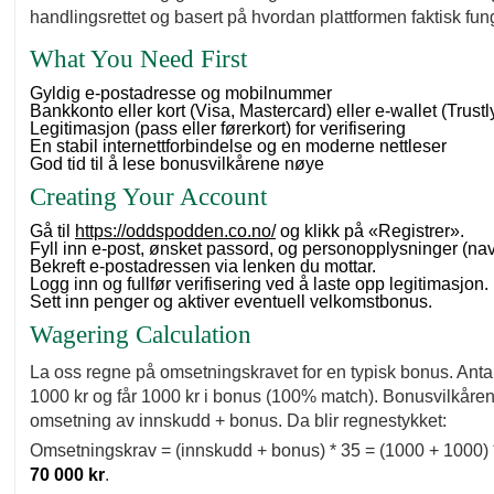
handlingsrettet og basert på hvordan plattformen faktisk fun
What You Need First
Gyldig e-postadresse og mobilnummer
Bankkonto eller kort (Visa, Mastercard) eller e-wallet (Trustly,
Legitimasjon (pass eller førerkort) for verifisering
En stabil internettforbindelse og en moderne nettleser
God tid til å lese bonusvilkårene nøye
Creating Your Account
Gå til
https://oddspodden.co.no/
og klikk på «Registrer».
Fyll inn e-post, ønsket passord, og personopplysninger (nav
Bekreft e-postadressen via lenken du mottar.
Logg inn og fullfør verifisering ved å laste opp legitimasjon.
Sett inn penger og aktiver eventuell velkomstbonus.
Wagering Calculation
La oss regne på omsetningskravet for en typisk bonus. Anta 
1000 kr og får 1000 kr i bonus (100% match). Bonusvilkåren
omsetning av innskudd + bonus. Da blir regnestykket:
Omsetningskrav = (innskudd + bonus) * 35 = (1000 + 1000) 
70 000 kr
.