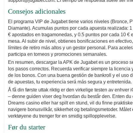
support@jugabet.com
. El tiempo de respuesta suele ser infe
Consejos adicionales
El programa VIP de Jugabet tiene varios niveles (Bronce, Pl
Diamante). Acumulas puntos por cada apuesta realizada: 1
€ apostados en tragamonedas, y 0.5 puntos por cada 10 € 
mesa. Al subir de nivel, obtienes bonificaciones en efectivo, 
límites de retiro más altos y un gestor personal. Para aceler
participa en torneos y promociones semanales.
En resumen, descargar la APK de Jugabet es un proceso sen
los pasos correctos. Recuerda verificar siempre la licencia y
de los bonos. Con una buena gestión de bankroll y el uso d
de apuestas, tu experiencia será más segura y entretenida.
Å få din første uttak riktig er den virkelige testen av enhver
– denne guiden viser deg hvordan du består den. Enten du 
Dreams casino eller har spilt en stund, vil du finne praktiske
navigere bonusvilkår, sikkerhet og betalingsmetoder. Målet 
verktøyene du trenger for en smidig spillopplevelse.
Før du starter