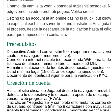
Upamo, da vam je ta vodnik pomagal razjasniti postopke. Ne
odgovorno in vedno prebrati pogoje. Veliko sreče!
Setting up an account at an online casino is quick, but kno
to expect at each step saves time and frustration. Esta guía 
el proceso, desde la descarga de la aplicación hasta el cál
para que empieces con confianza.
Prerequisitos
Dispositivo Android con versión 5.0 o superior (para la ver
cualquier navegador moderno sirve).
Conexión a internet estable (se recomienda WiFi para la des
Espacio de almacenamiento libre: al menos 50 MB.
Permitir instalaciones de fuentes desconocidas (ajustes > s
Edad mínima legal (18 o 21 años según tu jurisdicción).
Documento de identidad vigente para la verificación KYC.
Creación de cuenta
Visita el sitio oficial de Jugabet desde tu navegador móvil.
detectará tu dispositivo y te ofrecerá la opción de descargar
versión web progresiva (PWA).
Haz clic en “Registrarse” y completa el formulario: correo e
de usuario, contraseña (mínimo 8 caracteres con mayúscul
Acepta los términos y condiciones. Importante: verifica que 