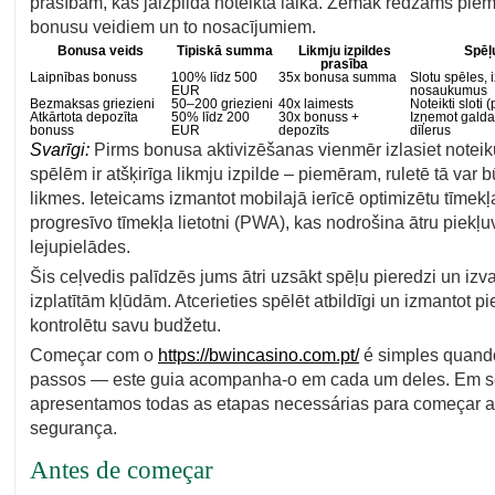
prasībām, kas jāizpilda noteiktā laikā. Zemāk redzams piem
bonusu veidiem un to nosacījumiem.
Bonusa veids
Tipiskā summa
Likmju izpildes
Spēļ
prasība
Laipnības bonuss
100% līdz 500
35x bonusa summa
Slotu spēles,
EUR
nosaukumus
Bezmaksas griezieni
50–200 griezieni
40x laimests
Noteikti sloti
Atkārtota depozīta
50% līdz 200
30x bonuss +
Izņemot galda
bonuss
EUR
depozīts
dīlerus
Svarīgi:
Pirms bonusa aktivizēšanas vienmēr izlasiet note
spēlēm ir atšķirīga likmju izpilde – piemēram, ruletē tā var b
likmes. Ieteicams izmantot mobilajā ierīcē optimizētu tīmekļa
progresīvo tīmekļa lietotni (PWA), kas nodrošina ātru piekļu
lejupielādes.
Šis ceļvedis palīdzēs jums ātri uzsākt spēļu pieredzi un izva
izplatītām kļūdām. Atcerieties spēlēt atbildīgi un izmantot pi
kontrolētu savu budžetu.
Começar com o
https://bwincasino.com.pt/
é simples quand
passos — este guia acompanha-o em cada um deles. Em s
apresentamos todas as etapas necessárias para começar a
segurança.
Antes de começar