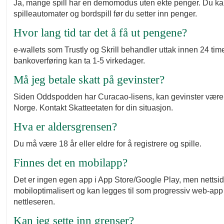
Ja, mange spill har en demomodus uten ekte penger. Du ka
spilleautomater og bordspill før du setter inn penger.
Hvor lang tid tar det å få ut pengene?
e-wallets som Trustly og Skrill behandler uttak innen 24 tim
bankoverføring kan ta 1-5 virkedager.
Må jeg betale skatt på gevinster?
Siden Oddspodden har Curacao-lisens, kan gevinster være s
Norge. Kontakt Skatteetaten for din situasjon.
Hva er aldersgrensen?
Du må være 18 år eller eldre for å registrere og spille.
Finnes det en mobilapp?
Det er ingen egen app i App Store/Google Play, men nettsid
mobiloptimalisert og kan legges til som progressiv web-app
nettleseren.
Kan jeg sette inn grenser?