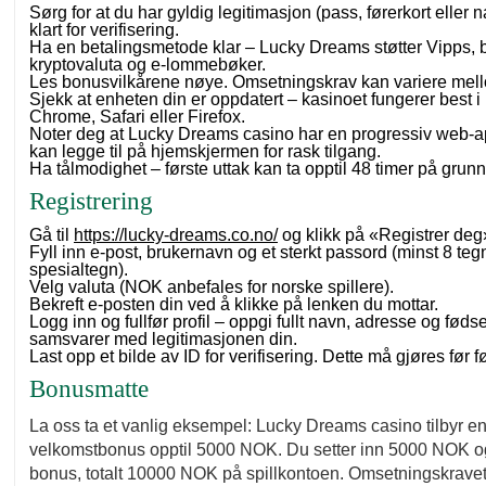
Sørg for at du har gyldig legitimasjon (pass, førerkort eller n
klart for verifisering.
Ha en betalingsmetode klar – Lucky Dreams støtter Vipps, 
kryptovaluta og e-lommebøker.
Les bonusvilkårene nøye. Omsetningskrav kan variere mel
Sjekk at enheten din er oppdatert – kasinoet fungerer best i
Chrome, Safari eller Firefox.
Noter deg at Lucky Dreams casino har en progressiv web-
kan legge til på hjemskjermen for rask tilgang.
Ha tålmodighet – første uttak kan ta opptil 48 timer på grun
Registrering
Gå til
https://lucky-dreams.co.no/
og klikk på «Registrer deg
Fyll inn e-post, brukernavn og et sterkt passord (minst 8 teg
spesialtegn).
Velg valuta (NOK anbefales for norske spillere).
Bekreft e-posten din ved å klikke på lenken du mottar.
Logg inn og fullfør profil – oppgi fullt navn, adresse og fødse
samsvarer med legitimasjonen din.
Last opp et bilde av ID for verifisering. Dette må gjøres før fø
Bonusmatte
La oss ta et vanlig eksempel: Lucky Dreams casino tilbyr 
velkomstbonus opptil 5000 NOK. Du setter inn 5000 NOK o
bonus, totalt 10000 NOK på spillkontoen. Omsetningskravet 