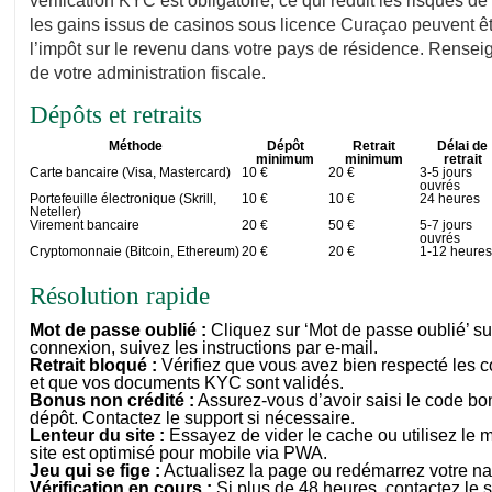
vérification KYC est obligatoire, ce qui réduit les risques de
les gains issus de casinos sous licence Curaçao peuvent ê
l’impôt sur le revenu dans votre pays de résidence. Rense
de votre administration fiscale.
Dépôts et retraits
Méthode
Dépôt
Retrait
Délai de
minimum
minimum
retrait
Carte bancaire (Visa, Mastercard)
10 €
20 €
3-5 jours
ouvrés
Portefeuille électronique (Skrill,
10 €
10 €
24 heures
Neteller)
Virement bancaire
20 €
50 €
5-7 jours
ouvrés
Cryptomonnaie (Bitcoin, Ethereum)
20 €
20 €
1-12 heures
Résolution rapide
Mot de passe oublié :
Cliquez sur ‘Mot de passe oublié’ su
connexion, suivez les instructions par e-mail.
Retrait bloqué :
Vérifiez que vous avez bien respecté les c
et que vos documents KYC sont validés.
Bonus non crédité :
Assurez-vous d’avoir saisi le code b
dépôt. Contactez le support si nécessaire.
Lenteur du site :
Essayez de vider le cache ou utilisez le 
site est optimisé pour mobile via PWA.
Jeu qui se fige :
Actualisez la page ou redémarrez votre na
Vérification en cours :
Si plus de 48 heures, contactez le 