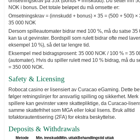
omsetningskrav på 35x (bonus + innskudd). Du setter inn 
NOK i bonus. Det totale beløpet du må omsette er:
Omsetningskrav = (innskudd + bonus) × 35 = (500 + 500) × 
35 000 NOK
Dersom spilleautomater bidrar med 100 %, må du satse 35
kan ta ut gevinster. Bordspill som rulett bidrar ofte med laver
eksempel 10 %), så det tar lengre tid.
Eksempel med bidragsprosent: 35 000 NOK / 100 % = 35 
(automater). Hvis du spiller rulett med 10 % bidrag, må du s
= 350 000 NOK.
Safety & Licensing
Robocat casino er lisensiert av Curacao eGaming. Dette bet
følger retningslinjer for ansvarlig spilling og sikkerhet. Merk
spillere kan gevinster være skattepliktige, da Curacao-lisen
samme skattefrihet som MGA eller lokal lisens. Bruk alltid
tofaktorautentisering (2FA) for ekstra beskyttelse.
Deposits & Withdrawals
Metode
Min. innskudd
Min. uttak
Behandlingstid uttak