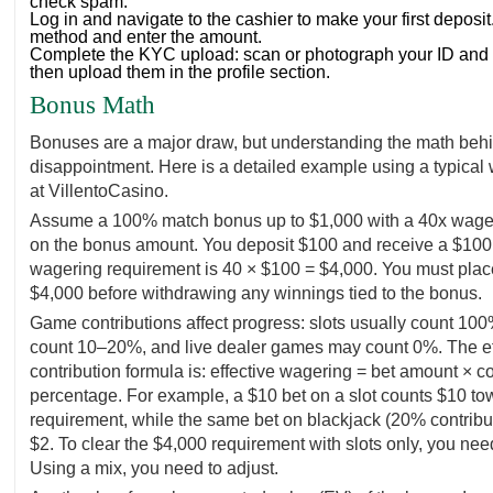
check spam.
Log in and navigate to the cashier to make your first deposi
method and enter the amount.
Complete the KYC upload: scan or photograph your ID and p
then upload them in the profile section.
Bonus Math
Bonuses are a major draw, but understanding the math beh
disappointment. Here is a detailed example using a typica
at VillentoCasino.
Assume a 100% match bonus up to $1,000 with a 40x wage
on the bonus amount. You deposit $100 and receive a $10
wagering requirement is 40 × $100 = $4,000. You must place
$4,000 before withdrawing any winnings tied to the bonus.
Game contributions affect progress: slots usually count 10
count 10–20%, and live dealer games may count 0%. The ef
contribution formula is: effective wagering = bet amount × co
percentage. For example, a $10 bet on a slot counts $10 to
requirement, while the same bet on blackjack (20% contribu
$2. To clear the $4,000 requirement with slots only, you ne
Using a mix, you need to adjust.