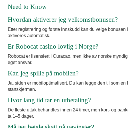
Need to Know
Hvordan aktiverer jeg velkomstbonusen?
Etter registrering og første innskudd kan du velge bonusen
aktiveres automatisk.
Er Robocat casino lovlig i Norge?
Robocat er lisensiert i Curacao, men ikke av norske myndigh
eget ansvar.
Kan jeg spille på mobilen?
Ja, siden er mobiloptimalisert. Du kan legge den til som e
startskjermen.
Hvor lang tid tar en utbetaling?
De fleste uttak behandles innen 24 timer, men kort- og bank
ta 1–5 dager.
Må jeg betale skatt på gevinster?