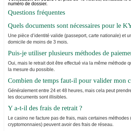
numéro de dossier.
Questions fréquentes
Quels documents sont nécessaires pour le K
Une pièce d’identité valide (passeport, carte nationale) et un 
domicile de moins de 3 mois.
Puis-je utiliser plusieurs méthodes de paieme
Oui, mais le retrait doit être effectué via la même méthode 
la mesure du possible.
Combien de temps faut-il pour valider mon 
Généralement entre 24 et 48 heures, mais cela peut prendre
les documents sont illisibles.
Y a-t-il des frais de retrait ?
Le casino ne facture pas de frais, mais certaines méthodes
cryptomonnaies) peuvent avoir des frais de réseau.