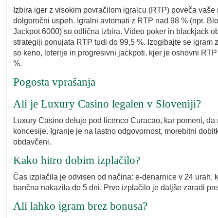
Izbira iger z visokim povračilom igralcu (RTP) poveča vaše
dolgoročni uspeh. Igralni avtomati z RTP nad 98 % (npr. Bl
Jackpot 6000) so odlična izbira. Video poker in blackjack o
strategiji ponujata RTP tudi do 99,5 %. Izogibajte se igram 
so keno, loterije in progresivni jackpoti, kjer je osnovni R
%.
Pogosta vprašanja
Ali je Luxury Casino legalen v Sloveniji?
Luxury Casino deluje pod licenco Curacao, kar pomeni, da
koncesije. Igranje je na lastno odgovornost, morebitni dobit
obdavčeni.
Kako hitro dobim izplačilo?
Čas izplačila je odvisen od načina: e-denarnice v 24 urah, 
bančna nakazila do 5 dni. Prvo izplačilo je daljše zaradi pr
Ali lahko igram brez bonusa?