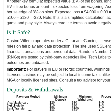
Another key formula: expected value (EV) of the bonus. Ign
EV = free bonus amount – expected loss from wagering. A
house edge of 3% on slots. Expected loss = $4,000 × 0.03 
$100 – $120 = -$20. Note: this is a simplified calculation; a
game and play style. Always read the terms to avoid negati
Is It Safe?
Casino Villento operates under a Curacao eGaming licens
rules on fair play and data protection. The site uses SSL en
financial transactions and personal data. Random Number 
(RNGs) are tested by third-party agencies like iTech Labs 
outcomes are unbiased.
Important:
For players in EU or Nordic countries, winnings
licensed casinos may be subject to local income tax, unlike
MGA or locally licensed sites. Consult a tax advisor for your 
Deposits & Withdrawals
Payment Method
Minimum
Minimum
Proces
Deposit
Withdrawal
Visa/Mastercard
$20
$30
3–5
Skrill/Neteller
$10
$20
1–3
Bank Transfer
$50
$100
5–7