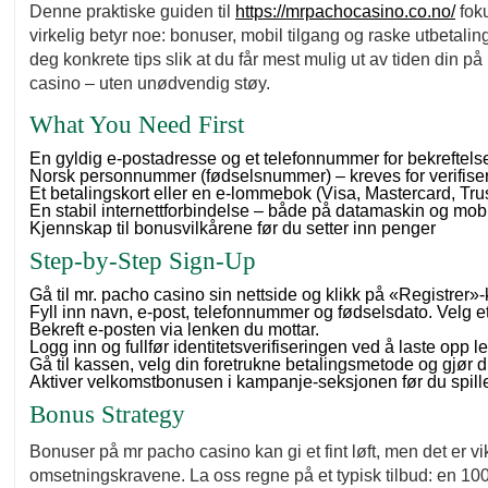
Denne praktiske guiden til
https://mrpachocasino.co.no/
fok
virkelig betyr noe: bonuser, mobil tilgang og raske utbetaling
deg konkrete tips slik at du får mest mulig ut av tiden din p
casino – uten unødvendig støy.
What You Need First
En gyldig e-postadresse og et telefonnummer for bekreftels
Norsk personnummer (fødselsnummer) – kreves for verifise
Et betalingskort eller en e-lommebok (Visa, Mastercard, Trustl
En stabil internettforbindelse – både på datamaskin og mobi
Kjennskap til bonusvilkårene før du setter inn penger
Step-by-Step Sign-Up
Gå til mr. pacho casino sin nettside og klikk på «Registrer»
Fyll inn navn, e-post, telefonnummer og fødselsdato. Velg et
Bekreft e-posten via lenken du mottar.
Logg inn og fullfør identitetsverifiseringen ved å laste opp l
Gå til kassen, velg din foretrukne betalingsmetode og gjør di
Aktiver velkomstbonusen i kampanje-seksjonen før du spille
Bonus Strategy
Bonuser på mr pacho casino kan gi et fint løft, men det er vik
omsetningskravene. La oss regne på et typisk tilbud: en 