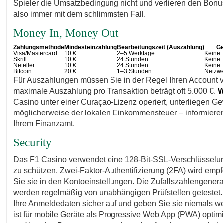
Spieler die Umsatzbedingung nicht und verlieren den Bon
also immer mit dem schlimmsten Fall.
Money In, Money Out
Zahlungsmethode
Mindesteinzahlung
Bearbeitungszeit (Auszahlung)
Ge
Visa/Mastercard
10 €
2–5 Werktage
Keine
Skrill
10 €
24 Stunden
Keine
Neteller
10 €
24 Stunden
Keine
Bitcoin
20 €
1–3 Stunden
Netzw
Für Auszahlungen müssen Sie in der Regel Ihren Account ve
maximale Auszahlung pro Transaktion beträgt oft 5.000 €.
W
Casino unter einer Curaçao-Lizenz operiert, unterliegen G
möglicherweise der lokalen Einkommensteuer – informieren
Ihrem Finanzamt.
Security
Das F1 Casino verwendet eine 128-Bit-SSL-Verschlüsselun
zu schützen. Zwei-Faktor-Authentifizierung (2FA) wird empf
Sie sie in den Kontoeinstellungen. Die Zufallszahlengener
werden regelmäßig von unabhängigen Prüfstellen getestet
Ihre Anmeldedaten sicher auf und geben Sie sie niemals we
ist für mobile Geräte als Progressive Web App (PWA) optim