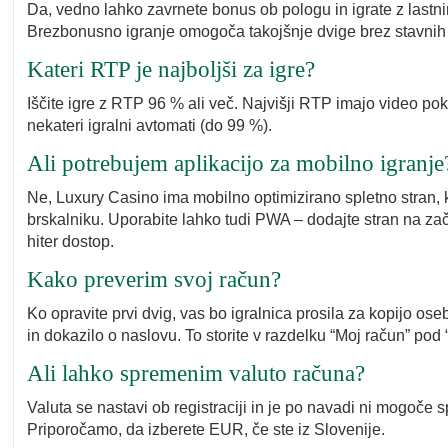
Da, vedno lahko zavrnete bonus ob pologu in igrate z lastn
Brezbonusno igranje omogoča takojšnje dvige brez stavnih
Kateri RTP je najboljši za igre?
Iščite igre z RTP 96 % ali več. Najvišji RTP imajo video pok
nekateri igralni avtomati (do 99 %).
Ali potrebujem aplikacijo za mobilno igranje
Ne, Luxury Casino ima mobilno optimizirano spletno stran, k
brskalniku. Uporabite lahko tudi PWA – dodajte stran na za
hiter dostop.
Kako preverim svoj račun?
Ko opravite prvi dvig, vas bo igralnica prosila za kopijo 
in dokazilo o naslovu. To storite v razdelku “Moj račun” pod 
Ali lahko spremenim valuto računa?
Valuta se nastavi ob registraciji in je po navadi ni mogoče s
Priporočamo, da izberete EUR, če ste iz Slovenije.