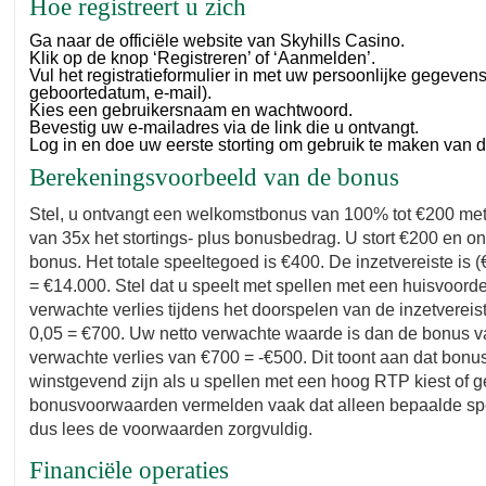
Hoe registreert u zich
Ga naar de officiële website van Skyhills Casino.
Klik op de knop ‘Registreren’ of ‘Aanmelden’.
Vul het registratieformulier in met uw persoonlijke gegeven
geboortedatum, e-mail).
Kies een gebruikersnaam en wachtwoord.
Bevestig uw e-mailadres via de link die u ontvangt.
Log in en doe uw eerste storting om gebruik te maken van
Berekeningsvoorbeeld van de bonus
Stel, u ontvangt een welkomstbonus van 100% tot €200 met
van 35x het stortings- plus bonusbedrag. U stort €200 en o
bonus. Het totale speeltegoed is €400. De inzetvereiste is 
= €14.000. Stel dat u speelt met spellen met een huisvoord
verwachte verlies tijdens het doorspelen van de inzetvereis
0,05 = €700. Uw netto verwachte waarde is dan de bonus 
verwachte verlies van €700 = -€500. Dit toont aan dat bonu
winstgevend zijn als u spellen met een hoog RTP kiest of g
bonusvoorwaarden vermelden vaak dat alleen bepaalde spe
dus lees de voorwaarden zorgvuldig.
Financiële operaties