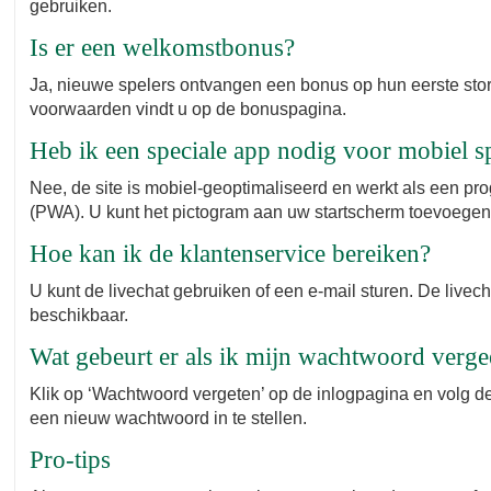
gebruiken.
Is er een welkomstbonus?
Ja, nieuwe spelers ontvangen een bonus op hun eerste stor
voorwaarden vindt u op de bonuspagina.
Heb ik een speciale app nodig voor mobiel s
Nee, de site is mobiel-geoptimaliseerd en werkt als een p
(PWA). U kunt het pictogram aan uw startscherm toevoegen
Hoe kan ik de klantenservice bereiken?
U kunt de livechat gebruiken of een e-mail sturen. De livech
beschikbaar.
Wat gebeurt er als ik mijn wachtwoord verge
Klik op ‘Wachtwoord vergeten’ op de inlogpagina en volg de
een nieuw wachtwoord in te stellen.
Pro-tips