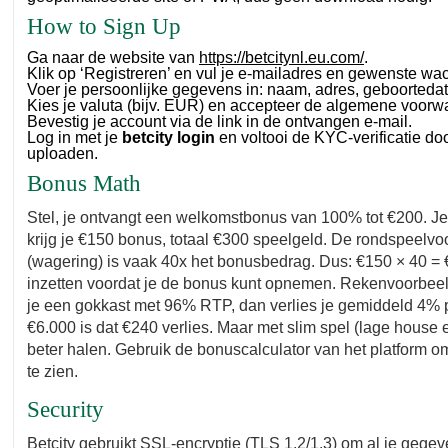
How to Sign Up
Ga naar de website van
https://betcitynl.eu.com/
.
Klik op ‘Registreren’ en vul je e-mailadres en gewenste wa
Voer je persoonlijke gegevens in: naam, adres, geboorteda
Kies je valuta (bijv. EUR) en accepteer de algemene voorw
Bevestig je account via de link in de ontvangen e-mail.
Log in met je
betcity login
en voltooi de KYC-verificatie doo
uploaden.
Bonus Math
Stel, je ontvangt een welkomstbonus van 100% tot €200. Je
krijg je €150 bonus, totaal €300 speelgeld. De rondspeelv
(wagering) is vaak 40x het bonusbedrag. Dus: €150 × 40 = 
inzetten voordat je de bonus kunt opnemen. Rekenvoorbee
je een gokkast met 96% RTP, dan verlies je gemiddeld 4% p
€6.000 is dat €240 verlies. Maar met slim spel (lage house 
beter halen. Gebruik de bonuscalculator van het platform om
te zien.
Security
Betcity gebruikt SSL-encryptie (TLS 1.2/1.3) om al je gegev