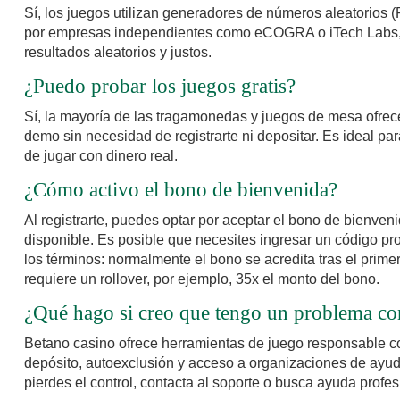
Sí, los juegos utilizan generadores de números aleatorios
por empresas independientes como eCOGRA o iTech Labs, 
resultados aleatorios y justos.
¿Puedo probar los juegos gratis?
Sí, la mayoría de las tragamonedas y juegos de mesa ofrec
demo sin necesidad de registrarte ni depositar. Es ideal par
de jugar con dinero real.
¿Cómo activo el bono de bienvenida?
Al registrarte, puedes optar por aceptar el bono de bienveni
disponible. Es posible que necesites ingresar un código p
los términos: normalmente el bono se acredita tras el prime
requiere un rollover, por ejemplo, 35x el monto del bono.
¿Qué hago si creo que tengo un problema co
Betano casino ofrece herramientas de juego responsable c
depósito, autoexclusión y acceso a organizaciones de ayud
pierdes el control, contacta al soporte o busca ayuda profes