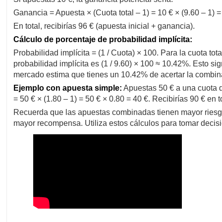
Ganancia = Apuesta × (Cuota total – 1) = 10 € × (9.60 – 1) =
En total, recibirías 96 € (apuesta inicial + ganancia).
Cálculo de porcentaje de probabilidad implícita:
Probabilidad implícita = (1 / Cuota) × 100. Para la cuota tota
probabilidad implícita es (1 / 9.60) × 100 ≈ 10.42%. Esto sig
mercado estima que tienes un 10.42% de acertar la combin
Ejemplo con apuesta simple:
Apuestas 50 € a una cuota 
= 50 € × (1.80 – 1) = 50 € × 0.80 = 40 €. Recibirías 90 € en to
Recuerda que las apuestas combinadas tienen mayor riesg
mayor recompensa. Utiliza estos cálculos para tomar decis