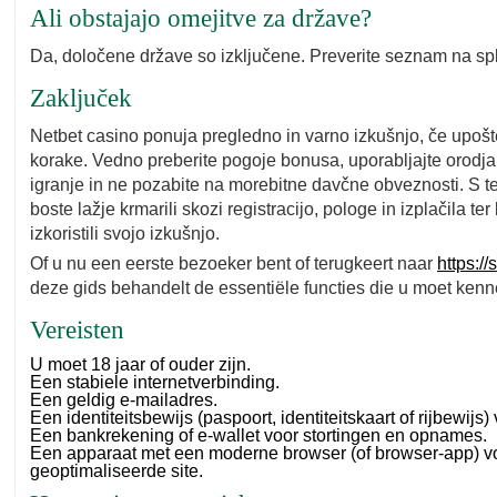
Ali obstajajo omejitve za države?
Da, določene države so izključene. Preverite seznam na sple
Zaključek
Netbet casino ponuja pregledno in varno izkušnjo, če upošt
korake. Vedno preberite pogoje bonusa, uporabljajte orodj
igranje in ne pozabite na morebitne davčne obveznosti. S 
boste lažje krmarili skozi registracijo, pologe in izplačila ter
izkoristili svojo izkušnjo.
Of u nu een eerste bezoeker bent of terugkeert naar
https://
deze gids behandelt de essentiële functies die u moet kenn
Vereisten
U moet 18 jaar of ouder zijn.
Een stabiele internetverbinding.
Een geldig e-mailadres.
Een identiteitsbewijs (paspoort, identiteitskaart of rijbewijs) 
Een bankrekening of e-wallet voor stortingen en opnames.
Een apparaat met een moderne browser (of browser-app) v
geoptimaliseerde site.