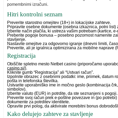
pomembnimi izračuni.
Hitri kontrolni seznam
Preverite starostno omejitev (18+) in lokacijske zahteve.
Pripravite osebne dokumente (osebna izkaznica, potni list
Izberite način plačila, ki ustreza vašim potrebam (kartice, e
Preberite pogoje bonusa – posebno pozornost namenite z
stavljenje.
Nastavite omejitve za odgovorno igranje (dnevni limiti, čas
Preverite, ali je igralnica optimizirana za mobilne naprave 
Registracija
Obiščite spletno mesto Netbet casino (priporočamo uporab
casino.si/
).
Kliknite gumb “Registracija” ali “Ustvari račun”.
Izpolnite obrazec z osebnimi podatki: ime, priimek, datum roj
pošta in telefonska številka.
Ustvarite uporabniško ime in močno geslo (kombinacija črk, 
simbolov).
Izberite valuto (EUR) in potrdite, da ste seznanjeni s pogoji.
Preverite svoj račun prek e-poštne povezave in (po potrebi) 
dokumente za potrditev identitete.
Opravite prvi polog, da aktivirate morebitni bonus dobrodošl
Kako delujejo zahteve za stavljenje