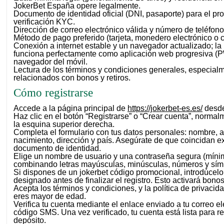
JokerBet España opere legalmente.
Documento de identidad oficial (DNI, pasaporte) para el pr
verificación KYC.
Dirección de correo electrónico válida y número de teléfono
Método de pago preferido (tarjeta, monedero electrónico o 
Conexión a internet estable y un navegador actualizado; la
funciona perfectamente como aplicación web progresiva (
navegador del móvil.
Lectura de los términos y condiciones generales, especialm
relacionados con bonos y retiros.
Cómo registrarse
Accede a la página principal de
https://jokerbet-es.es/
desde 
Haz clic en el botón “Registrarse” o “Crear cuenta”, norma
la esquina superior derecha.
Completa el formulario con tus datos personales: nombre, a
nacimiento, dirección y país. Asegúrate de que coincidan 
documento de identidad.
Elige un nombre de usuario y una contraseña segura (mínim
combinando letras mayúsculas, minúsculas, números y sím
Si dispones de un jokerbet código promocional, introdúcel
designado antes de finalizar el registro. Esto activará bono
Acepta los términos y condiciones, y la política de privaci
eres mayor de edad.
Verifica tu cuenta mediante el enlace enviado a tu correo el
código SMS. Una vez verificado, tu cuenta está lista para re
depósito.