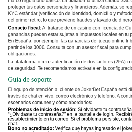
marco regulatorio básico. La plataforma utiliza cifrado SSL 
proteger tus datos personales y financieros. Además, se re
KYC estándar (verificación de identidad, domicilio y métod
del primer retiro, lo que previene fraudes y lavado de dinero
Consejo fiscal:
Al tratarse de un casino con licencia de Cu
ganancias pueden estar sujetas a impuestos locales en tu p
En España, por ejemplo, las ganancias del juego online tri
partir de los 300€. Consulta con un asesor fiscal para cumpl
obligaciones.
La plataforma ofrece autenticación de dos factores (2FA) c
de seguridad. Te recomendamos activarla en la configuraci
Guía de soporte
El equipo de atención al cliente de JokerBet España está d
través de chat en vivo, correo electrónico y teléfono. A cont
escenarios comunes y cómo abordarlos:
Problemas de inicio de sesión:
Si olvidaste tu contraseña
“¿Olvidaste tu contraseña?” en la pantalla de login. Recibi
restablecimiento en tu correo. Si el problema persiste, conta
chat.
Bono no acreditado:
Verifica que hayas ingresado el joke