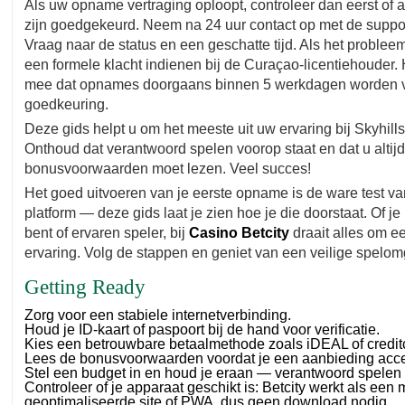
Als uw opname vertraging oploopt, controleer dan eerst of
zijn goedgekeurd. Neem na 24 uur contact op met de support
Vraag naar de status en een geschatte tijd. Als het problee
een formele klacht indienen bij de Curaçao-licentiehouder.
mee dat opnames doorgaans binnen 5 werkdagen worden v
goedkeuring.
Deze gids helpt u om het meeste uit uw ervaring bij Skyhill
Onthoud dat verantwoord spelen voorop staat en dat u altij
bonusvoorwaarden moet lezen. Veel succes!
Het goed uitvoeren van je eerste opname is de ware test va
platform — deze gids laat je zien hoe je die doorstaat. Of j
bent of ervaren speler, bij
Casino Betcity
draait alles om e
ervaring. Volg de stappen en geniet van een veilige spelom
Getting Ready
Zorg voor een stabiele internetverbinding.
Houd je ID-kaart of paspoort bij de hand voor verificatie.
Kies een betrouwbare betaalmethode zoals iDEAL of credit
Lees de bonusvoorwaarden voordat je een aanbieding acce
Stel een budget in en houd je eraan — verantwoord spelen 
Controleer of je apparaat geschikt is: Betcity werkt als een 
geoptimaliseerde site of PWA, dus geen download nodig.