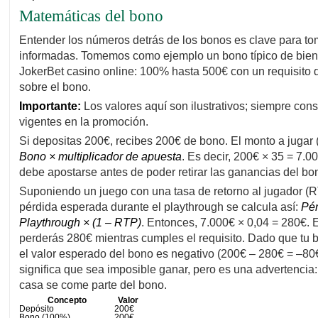
Matemáticas del bono
Entender los números detrás de los bonos es clave para to
informadas. Tomemos como ejemplo un bono típico de bie
JokerBet casino online: 100% hasta 500€ con un requisito 
sobre el bono.
Importante:
Los valores aquí son ilustrativos; siempre cons
vigentes en la promoción.
Si depositas 200€, recibes 200€ de bono. El monto a jugar 
Bono × multiplicador de apuesta
. Es decir, 200€ × 35 = 7.00
debe apostarse antes de poder retirar las ganancias del bo
Suponiendo un juego con una tasa de retorno al jugador (R
pérdida esperada durante el playthrough se calcula así:
Pér
Playthrough × (1 – RTP)
. Entonces, 7.000€ × 0,04 = 280€. 
perderás 280€ mientras cumples el requisito. Dado que tu 
el valor esperado del bono es negativo (200€ – 280€ = –80€
significa que sea imposible ganar, pero es una advertencia: 
casa se come parte del bono.
Concepto
Valor
Depósito
200€
Bono (100%)
200€