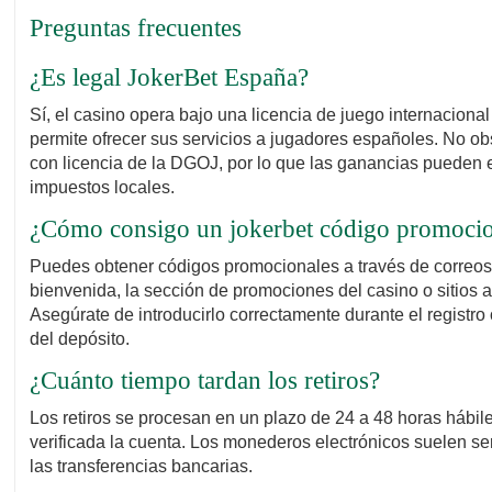
Preguntas frecuentes
¿Es legal JokerBet España?
Sí, el casino opera bajo una licencia de juego internaciona
permite ofrecer sus servicios a jugadores españoles. No ob
con licencia de la DGOJ, por lo que las ganancias pueden e
impuestos locales.
¿Cómo consigo un jokerbet código promocio
Puedes obtener códigos promocionales a través de correos
bienvenida, la sección de promociones del casino o sitios af
Asegúrate de introducirlo correctamente durante el registr
del depósito.
¿Cuánto tiempo tardan los retiros?
Los retiros se procesan en un plazo de 24 a 48 horas hábil
verificada la cuenta. Los monederos electrónicos suelen s
las transferencias bancarias.